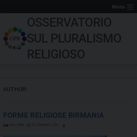
S
Menu
k
OSSERVATORIO
i
p
SUL PLURALISMO
t
o
RELIGIOSO
c
o
n
t
e
AUTHOR:
n
t
FORME RELIGIOSE BIRMANIA
GALLERIA
20 GENNAIO 2021