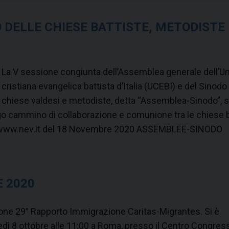
o
l
 DELLE CHIESE BATTISTE, METODISTE 
i
t
i
La V sessione congiunta dell’Assemblea generale dell’U
c
cristiana evangelica battista d’Italia (UCEBI) e del Sinodo
a
chiese valdesi e metodiste, detta “Assemblea-Sinodo”, s
ngo cammino di collaborazione e comunione tra le chiese b
a www.nev.it del 18 Novembre 2020 ASSEMBLEE-SINODO
 2020
one 29° Rapporto Immigrazione Caritas-Migrantes. Si è
edì 8 ottobre alle 11:00 a Roma, presso il Centro Congres