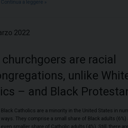
Continua a leggere
I
»
s
u
f
arzo 2022
i
i
n
 churchgoers are racial
T
u
congregations, unlike Whit
r
c
ics – and Black Protesta
h
i
a
Black Catholics are a minority in the United States in n
,
ways. They comprise a small share of Black adults (6%)
t
even smaller share of Catholic adults (4%). Still, there ar