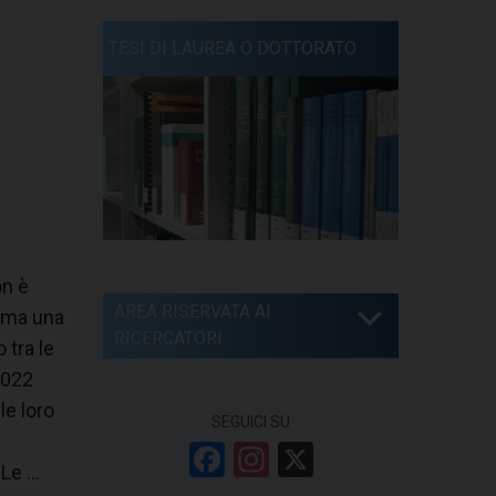
TESI DI LAUREA O DOTTORATO
on è
AREA RISERVATA AI
, ma una
RICERCATORI
 tra le
2022
le loro
SEGUICI SU
F
In
X
 Le …
a
st