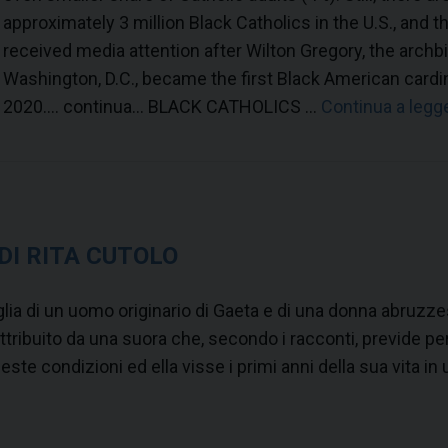
r
approximately 3 million Black Catholics in the U.S., and t
a
received media attention after Wilton Gregory, the archb
s
Washington, D.C., became the first Black American cardin
p
2020…. continua… BLACK CATHOLICS …
Continua a legg
i
r
i
t
u
DI RITA CUTOLO
a
l
lia di un uomo originario di Gaeta e di una donna abruzzes
i
tribuito da una suora che, secondo i racconti, previde per
t
ste condizioni ed ella visse i primi anni della sua vita in
à
e
p