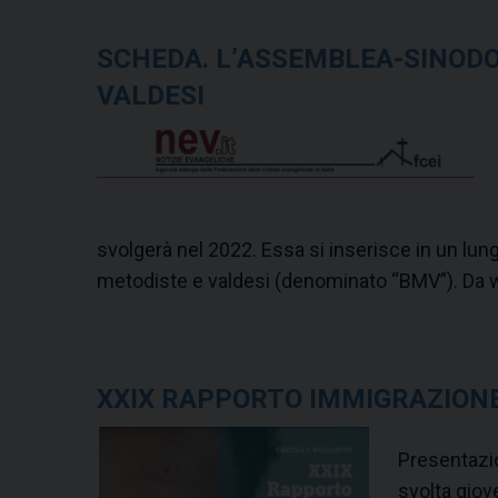
s
a
SCHEDA. L’ASSEMBLEA-SINODO
d
VALDESI
e
l
l
’
A
svolgerà nel 2022. Essa si inserisce in un lu
n
metodiste e valdesi (denominato “BMV”). D
g
e
l
o
XXIX RAPPORTO IMMIGRAZIONE
o
S
Presentazi
e
svolta giov