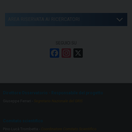
AREA RISERVATA AI RICERCATORI
SEGUICI SU
F
In
X
a
st
ce
a
b
gr
o
a
Direttore Osservatorio - Responsabile del progetto
o
m
Giuseppe Ferrari -
Segretario Nazionale del GRIS
k
Comitato scientifico
Pino Lucà Trombetta -
Coordinatore Comitato Scientifico