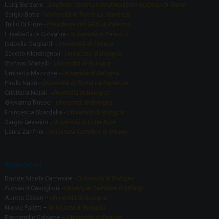
Luigi Berzano -
Direttore Osservatorio pluralismo religioso di Torino
Sergio Botta -
Università di Roma La Sapienza
Tullio Di Fiore -
Presidente del GRIS di Palermo
Elisabetta Di Giovanni -
Università di Palermo
Isabella Gagliardi -
Università di Firenze
Saverio Marchignoli -
Università di Bologna
Stefano Martelli -
Università di Bologna
Umberto Mazzone -
Università di Bologna
Paolo Naso -
Università di Roma La Sapienza
Cristiana Natali -
Università di Bologna
Giovanna Russo -
Università di Bologna
Francesca Sbardella -
Università di Bologna
Sergio Severino -
Università di Enna Kore
Laura Zanfrini -
Università Cattolica di Milano
Ricercatori
Davide Nicola Carnevale -
Università di Bologna
Giovanni Castiglioni -
Università Cattolica di Milano
Aurora Cesari –
Università di Bologna
Nicole Faietti –
Università di Bologna
Piercamillo Falivene –
Università di Padova