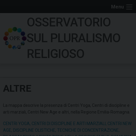
S
Menu
k
OSSERVATORIO
i
p
SUL PLURALISMO
t
o
RELIGIOSO
c
o
n
t
ALTRE
e
n
t
La mappa descrive la presenza di Centri Yoga, Centri di discipline e
arti marziali, Centri New Age e altri, nella Regione Emilia-Romagna.
CENTRI YOGA, CENTRI DI DISCIPLINE E ARTI MARZIALI, CENTRI NEW
AGE, DISCIPLINE OLISTICHE, TECNICHE DI CONCENTRAZIONE,