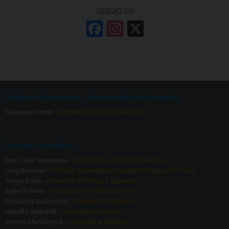
SEGUICI SU
F
In
X
a
st
ce
a
b
gr
o
a
Direttore Osservatorio - Responsabile del progetto
o
m
Giuseppe Ferrari -
Segretario Nazionale del GRIS
k
Comitato scientifico
Pino Lucà Trombetta -
Coordinatore Comitato Scientifico
Luigi Berzano -
Direttore Osservatorio pluralismo religioso di Torino
Sergio Botta -
Università di Roma La Sapienza
Tullio Di Fiore -
Presidente del GRIS di Palermo
Elisabetta Di Giovanni -
Università di Palermo
Isabella Gagliardi -
Università di Firenze
Saverio Marchignoli -
Università di Bologna