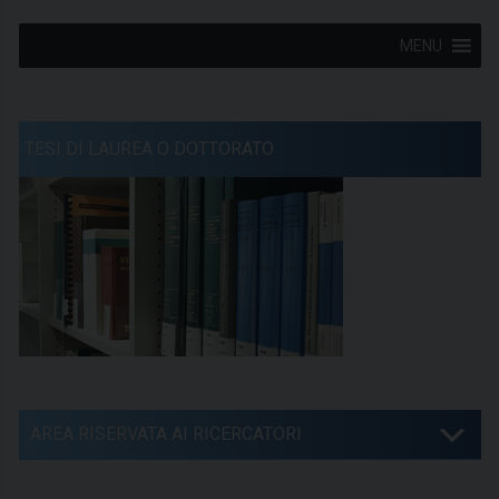
MENU
TESI DI LAUREA O DOTTORATO
AREA RISERVATA AI RICERCATORI