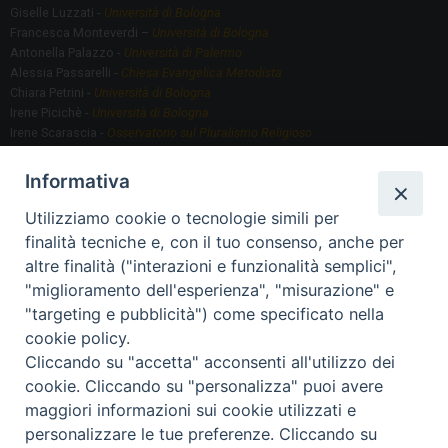
Giselle Luzzati -
Università di Bologna
Francesca Monteverdi –
Università di Bologna
Antonella Palazzo -
Università di Palermo
Alessia Passarelli -
Chiesa Evangelica Metodista
Chiara Petrini -
Università di Bologna
Irene Picichè -
Università di Bologna
Irene Scarascia -
Osservatorio sul Pluralismo Religioso
Gregorio Serafino -
Università di Bologna
Informativa
Utilizziamo cookie o tecnologie simili per
Segreteria scientifica
finalità tecniche e, con il tuo consenso, anche per
Annamaria Fantauzzi -
Università di Torino
altre finalità ("interazioni e funzionalità semplici",
"miglioramento dell'esperienza", "misurazione" e
"targeting e pubblicità") come specificato nella
Segreteria Organizzativa
cookie policy.
Paola Morselli -
Segreteria GRIS
Cliccando su "accetta" acconsenti all'utilizzo dei
Elisa Scarlatti ​​-
Biblioteca, Siti, Social media GRIS
cookie. Cliccando su "personalizza" puoi avere
maggiori informazioni sui cookie utilizzati e
personalizzare le tue preferenze. Cliccando su