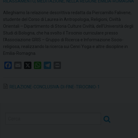
RILASSAMENTO, MEDITAZIONE, NELLA REGIONE EMILIA-ROMAGNA
Alleghiamo la relazione descrittiva redatta da Piercamillo Falivene,
studente del Corso di Laurea in Antropologia, Religioni, Civiltà
Orientali – Dipartimento di Storia Culture Civiltà, dell’Università degli
Studi di Bologna, che ha svolto il Tirocinio curriculare presso
l’Associazione GRIS – Gruppo di Ricerca e Informazione Socio-
religiosa, realizzando la ricerca sui Cenri Yoga e altre discipline in
Emilia-Romagna.
F
E
X
W
T
P
a
m
h
e
r
c
a
a
l
i
RELAZIONE-CONCLUSIVA-DI-FINE-TIROCINIO-1
e
i
t
e
n
b
l
s
g
t
o
A
r
o
p
a
k
p
m