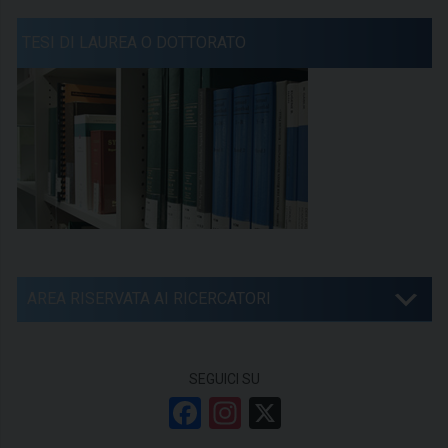
TESI DI LAUREA O DOTTORATO
AREA RISERVATA AI RICERCATORI
SEGUICI SU
F
In
X
a
st