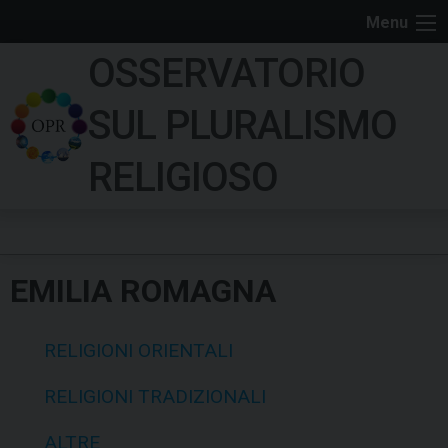
S
Menu
k
OSSERVATORIO
i
p
SUL PLURALISMO
t
o
RELIGIOSO
c
o
n
t
EMILIA ROMAGNA
e
n
t
RELIGIONI ORIENTALI
RELIGIONI TRADIZIONALI
ALTRE