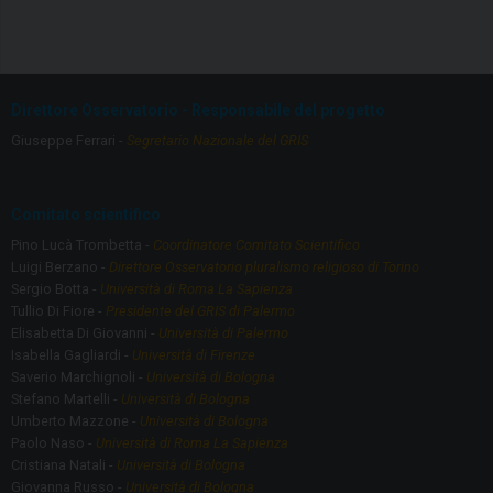
ce
a
b
gr
o
a
Direttore Osservatorio - Responsabile del progetto
o
m
Giuseppe Ferrari -
Segretario Nazionale del GRIS
k
Comitato scientifico
Pino Lucà Trombetta -
Coordinatore Comitato Scientifico
Luigi Berzano -
Direttore Osservatorio pluralismo religioso di Torino
Sergio Botta -
Università di Roma La Sapienza
Tullio Di Fiore -
Presidente del GRIS di Palermo
Elisabetta Di Giovanni -
Università di Palermo
Isabella Gagliardi -
Università di Firenze
Saverio Marchignoli -
Università di Bologna
Stefano Martelli -
Università di Bologna
Umberto Mazzone -
Università di Bologna
Paolo Naso -
Università di Roma La Sapienza
Cristiana Natali -
Università di Bologna
Giovanna Russo -
Università di Bologna