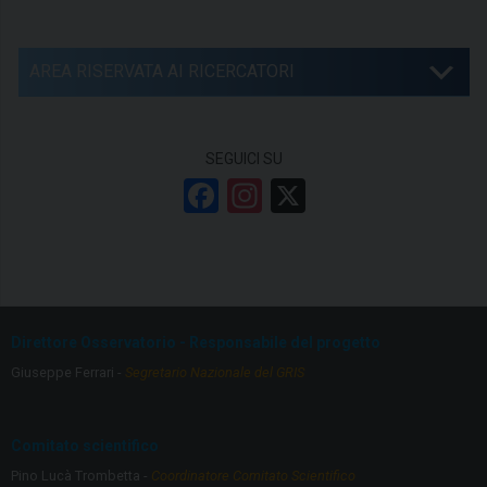
AREA RISERVATA AI RICERCATORI
SEGUICI SU
F
In
X
a
st
ce
a
b
gr
o
a
Direttore Osservatorio - Responsabile del progetto
o
m
Giuseppe Ferrari -
Segretario Nazionale del GRIS
k
Comitato scientifico
Pino Lucà Trombetta -
Coordinatore Comitato Scientifico