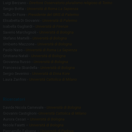
Luigi Berzano -
Direttore Osservatorio pluralismo religioso di Torino
Sergio Botta -
Università di Roma La Sapienza
Tullio Di Fiore -
Presidente del GRIS di Palermo
Elisabetta Di Giovanni -
Università di Palermo
Isabella Gagliardi -
Università di Firenze
Saverio Marchignoli -
Università di Bologna
Stefano Martelli -
Università di Bologna
Umberto Mazzone -
Università di Bologna
Paolo Naso -
Università di Roma La Sapienza
Cristiana Natali -
Università di Bologna
Giovanna Russo -
Università di Bologna
Francesca Sbardella -
Università di Bologna
Sergio Severino -
Università di Enna Kore
Laura Zanfrini -
Università Cattolica di Milano
Ricercatori
Davide Nicola Carnevale -
Università di Bologna
Giovanni Castiglioni -
Università Cattolica di Milano
Aurora Cesari –
Università di Bologna
Nicole Faietti –
Università di Bologna
Piercamillo Falivene –
Università di Padova