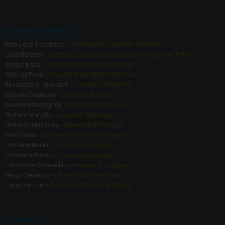
k
Comitato scientifico
Pino Lucà Trombetta -
Coordinatore Comitato Scientifico
Luigi Berzano -
Direttore Osservatorio pluralismo religioso di Torino
Sergio Botta -
Università di Roma La Sapienza
Tullio Di Fiore -
Presidente del GRIS di Palermo
Elisabetta Di Giovanni -
Università di Palermo
Isabella Gagliardi -
Università di Firenze
Saverio Marchignoli -
Università di Bologna
Stefano Martelli -
Università di Bologna
Umberto Mazzone -
Università di Bologna
Paolo Naso -
Università di Roma La Sapienza
Cristiana Natali -
Università di Bologna
Giovanna Russo -
Università di Bologna
Francesca Sbardella -
Università di Bologna
Sergio Severino -
Università di Enna Kore
Laura Zanfrini -
Università Cattolica di Milano
Ricercatori