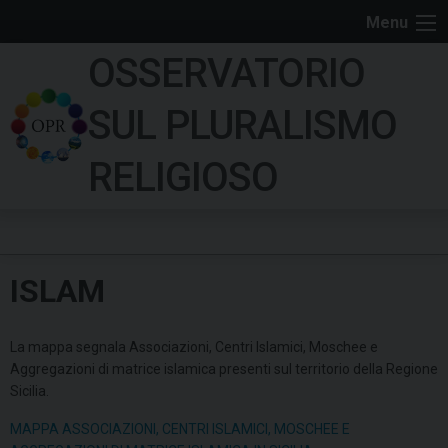
S
Menu
k
OSSERVATORIO
i
p
SUL PLURALISMO
t
o
RELIGIOSO
c
o
n
t
ISLAM
e
n
t
La mappa segnala Associazioni, Centri Islamici, Moschee e
Aggregazioni di matrice islamica presenti sul territorio della Regione
Sicilia.
MAPPA ASSOCIAZIONI, CENTRI ISLAMICI, MOSCHEE E