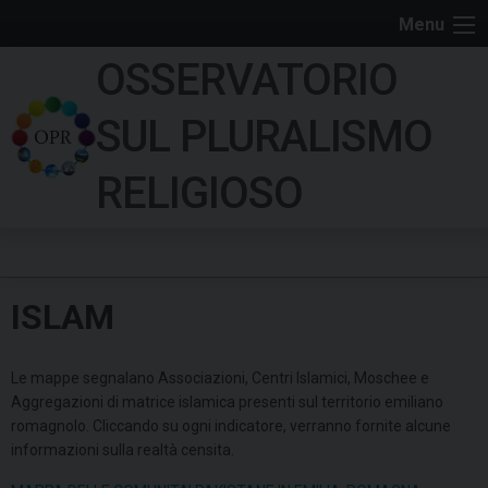
S
Menu
k
OSSERVATORIO
i
p
SUL PLURALISMO
t
o
RELIGIOSO
c
o
n
t
ISLAM
e
n
t
Le mappe segnalano Associazioni, Centri Islamici, Moschee e
Aggregazioni di matrice islamica presenti sul territorio emiliano
romagnolo. Cliccando su ogni indicatore, verranno fornite alcune
informazioni sulla realtà censita.