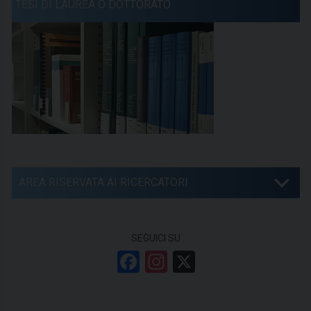
TESI DI LAUREA O DOTTORATO
AREA RISERVATA AI RICERCATORI
SEGUICI SU
F
In
X
a
st
ce
a