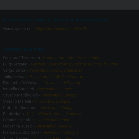
b
gr
o
a
Direttore Osservatorio - Responsabile del progetto
o
m
Giuseppe Ferrari -
Segretario Nazionale del GRIS
k
Comitato scientifico
Pino Lucà Trombetta -
Coordinatore Comitato Scientifico
Luigi Berzano -
Direttore Osservatorio pluralismo religioso di Torino
Sergio Botta -
Università di Roma La Sapienza
Tullio Di Fiore -
Presidente del GRIS di Palermo
Elisabetta Di Giovanni -
Università di Palermo
Isabella Gagliardi -
Università di Firenze
Saverio Marchignoli -
Università di Bologna
Stefano Martelli -
Università di Bologna
Umberto Mazzone -
Università di Bologna
Paolo Naso -
Università di Roma La Sapienza
Cristiana Natali -
Università di Bologna
Giovanna Russo -
Università di Bologna
Francesca Sbardella -
Università di Bologna
Sergio Severino -
Università di Enna Kore