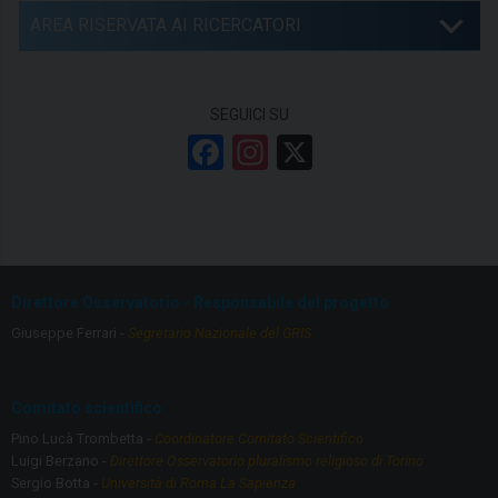
AREA RISERVATA AI RICERCATORI
SEGUICI SU
F
In
X
a
st
ce
a
b
gr
o
a
Direttore Osservatorio - Responsabile del progetto
o
m
Giuseppe Ferrari -
Segretario Nazionale del GRIS
k
Comitato scientifico
Pino Lucà Trombetta -
Coordinatore Comitato Scientifico
Luigi Berzano -
Direttore Osservatorio pluralismo religioso di Torino
Sergio Botta -
Università di Roma La Sapienza