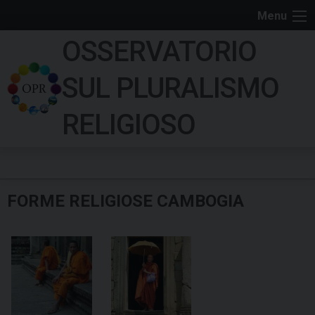
S
Menu
k
OSSERVATORIO
i
p
SUL PLURALISMO
t
o
RELIGIOSO
c
o
n
t
FORME RELIGIOSE CAMBOGIA
e
n
t