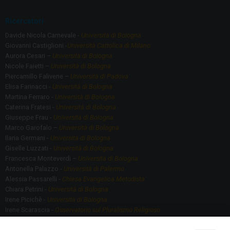
Ricercatori
Davide Nicola Carnevale -
Università di Bologna
Giovanni Castiglioni -
Università Cattolica di Milano
Aurora Cesari –
Università di Bologna
Nicole Faietti –
Università di Bologna
Piercamillo Falivene –
Università di Padova
Elisa Farinacci -
Università di Bologna
Martina Ferraro -
Università di Bologna
Caterina Fratesi -
Università di Bologna
Giuseppe Frau -
Università di Bologna
Marco Garofalo –
Università di Bologna
Ilaria Germani -
Università di Bologna
Giselle Luzzati -
Università di Bologna
Francesca Monteverdi –
Università di Bologna
Antonella Palazzo -
Università di Palermo
Alessia Passarelli -
Chiesa Evangelica Metodista
Chiara Petrini -
Università di Bologna
Irene Picichè -
Università di Bologna
Irene Scarascia -
Osservatorio sul Pluralismo Religioso
Gregorio Serafino -
Università di Bologna