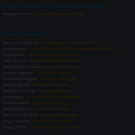
o
a
Direttore Osservatorio - Responsabile del progetto
o
m
Giuseppe Ferrari -
Segretario Nazionale del GRIS
k
Comitato scientifico
Pino Lucà Trombetta -
Coordinatore Comitato Scientifico
Luigi Berzano -
Direttore Osservatorio pluralismo religioso di Torino
Sergio Botta -
Università di Roma La Sapienza
Tullio Di Fiore -
Presidente del GRIS di Palermo
Elisabetta Di Giovanni -
Università di Palermo
Isabella Gagliardi -
Università di Firenze
Saverio Marchignoli -
Università di Bologna
Stefano Martelli -
Università di Bologna
Umberto Mazzone -
Università di Bologna
Paolo Naso -
Università di Roma La Sapienza
Cristiana Natali -
Università di Bologna
Giovanna Russo -
Università di Bologna
Francesca Sbardella -
Università di Bologna
Sergio Severino -
Università di Enna Kore
Laura Zanfrini -
Università Cattolica di Milano