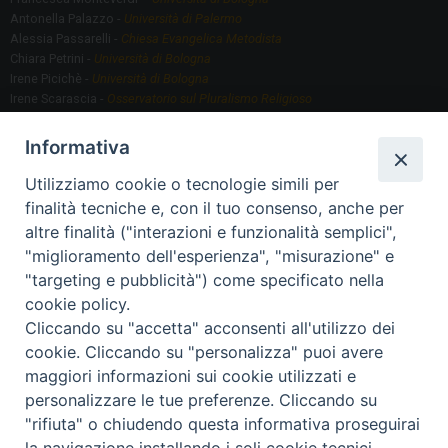
Antonella Palazzo -
Università di Palermo
Alessia Passarelli -
Chiesa Evangelica Metodista
Chiara Petrini -
Università di Bologna
Irene Picichè -
Università di Bologna
Irene Scarascia -
Osservatorio sul Pluralismo Religioso
Gregorio Serafino -
Università di Bologna
Informativa
Utilizziamo cookie o tecnologie simili per
Segreteria scientifica
finalità tecniche e, con il tuo consenso, anche per
Annamaria Fantauzzi -
Università di Torino
altre finalità ("interazioni e funzionalità semplici",
"miglioramento dell'esperienza", "misurazione" e
"targeting e pubblicità") come specificato nella
Segreteria Organizzativa
cookie policy.
Paola Morselli -
Segreteria GRIS
Cliccando su "accetta" acconsenti all'utilizzo dei
Elisa Scarlatti ​​-
Biblioteca, Siti, Social media GRIS
cookie. Cliccando su "personalizza" puoi avere
maggiori informazioni sui cookie utilizzati e
personalizzare le tue preferenze. Cliccando su
"rifiuta" o chiudendo questa informativa proseguirai
2020 Copyright - Osservatorio sul Pluralismo Religioso
CONTATTI