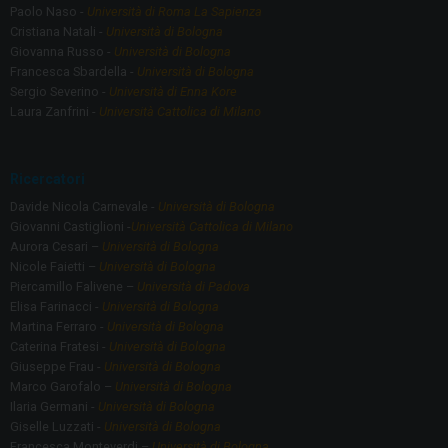
Paolo Naso -
Università di Roma La Sapienza
Cristiana Natali -
Università di Bologna
Giovanna Russo -
Università di Bologna
Francesca Sbardella -
Università di Bologna
Sergio Severino -
Università di Enna Kore
Laura Zanfrini -
Università Cattolica di Milano
Ricercatori
Davide Nicola Carnevale -
Università di Bologna
Giovanni Castiglioni -
Università Cattolica di Milano
Aurora Cesari –
Università di Bologna
Nicole Faietti –
Università di Bologna
Piercamillo Falivene –
Università di Padova
Elisa Farinacci -
Università di Bologna
Martina Ferraro -
Università di Bologna
Caterina Fratesi -
Università di Bologna
Giuseppe Frau -
Università di Bologna
Marco Garofalo –
Università di Bologna
Ilaria Germani -
Università di Bologna
Giselle Luzzati -
Università di Bologna
Francesca Monteverdi –
Università di Bologna