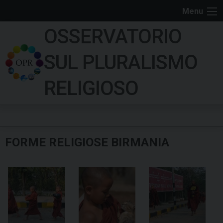
S
Menu
k
OSSERVATORIO
i
p
SUL PLURALISMO
t
o
RELIGIOSO
c
o
n
t
FORME RELIGIOSE BIRMANIA
e
n
t