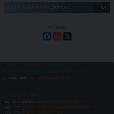
AREA RISERVATA AI RICERCATORI
SEGUICI SU
F
In
X
a
st
ce
a
b
gr
o
a
Direttore Osservatorio - Responsabile del progetto
o
m
Giuseppe Ferrari -
Segretario Nazionale del GRIS
k
Comitato scientifico
Pino Lucà Trombetta -
Coordinatore Comitato Scientifico
Luigi Berzano -
Direttore Osservatorio pluralismo religioso di Torino
Sergio Botta -
Università di Roma La Sapienza