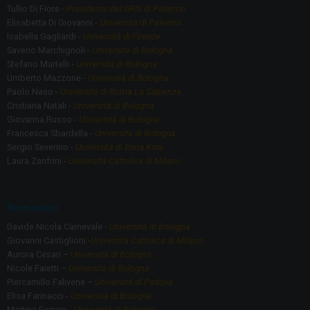
Tullio Di Fiore -
Presidente del GRIS di Palermo
Elisabetta Di Giovanni -
Università di Palermo
Isabella Gagliardi -
Università di Firenze
Saverio Marchignoli -
Università di Bologna
Stefano Martelli -
Università di Bologna
Umberto Mazzone -
Università di Bologna
Paolo Naso -
Università di Roma La Sapienza
Cristiana Natali -
Università di Bologna
Giovanna Russo -
Università di Bologna
Francesca Sbardella -
Università di Bologna
Sergio Severino -
Università di Enna Kore
Laura Zanfrini -
Università Cattolica di Milano
Ricercatori
Davide Nicola Carnevale -
Università di Bologna
Giovanni Castiglioni -
Università Cattolica di Milano
Aurora Cesari –
Università di Bologna
Nicole Faietti –
Università di Bologna
Piercamillo Falivene –
Università di Padova
Elisa Farinacci -
Università di Bologna
Martina Ferraro -
Università di Bologna