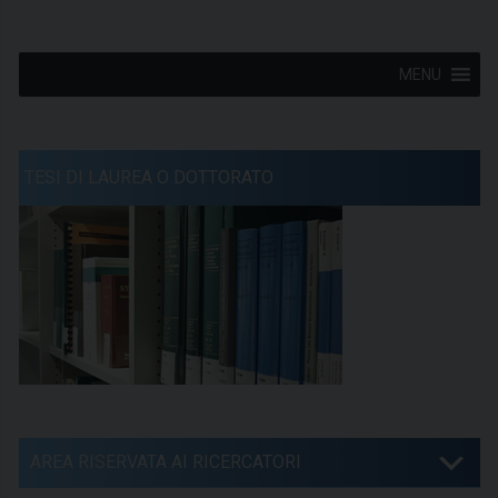
MENU
TESI DI LAUREA O DOTTORATO
AREA RISERVATA AI RICERCATORI