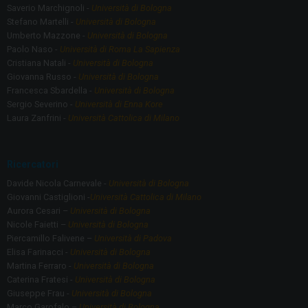
Saverio Marchignoli -
Università di Bologna
Stefano Martelli -
Università di Bologna
Umberto Mazzone -
Università di Bologna
Paolo Naso -
Università di Roma La Sapienza
Cristiana Natali -
Università di Bologna
Giovanna Russo -
Università di Bologna
Francesca Sbardella -
Università di Bologna
Sergio Severino -
Università di Enna Kore
Laura Zanfrini -
Università Cattolica di Milano
Ricercatori
Davide Nicola Carnevale -
Università di Bologna
Giovanni Castiglioni -
Università Cattolica di Milano
Aurora Cesari –
Università di Bologna
Nicole Faietti –
Università di Bologna
Piercamillo Falivene –
Università di Padova
Elisa Farinacci -
Università di Bologna
Martina Ferraro -
Università di Bologna
Caterina Fratesi -
Università di Bologna
Giuseppe Frau -
Università di Bologna
Marco Garofalo –
Università di Bologna