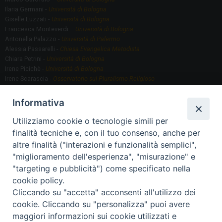
Ilaria Germani -
Università di Bologna
Giselle Luzzati -
Università di Bologna
Francesca Monteverdi –
Università di Bologna
Antonella Palazzo -
Università di Palermo
Alessia Passarelli -
Chiesa Evangelica Metodista
Chiara Petrini -
Università di Bologna
Irene Picichè -
Università di Bologna
Irene Scarascia -
Osservatorio sul Pluralismo Religioso
Gregorio Serafino -
Università di Bologna
Informativa
Utilizziamo cookie o tecnologie simili per
Segreteria scientifica
finalità tecniche e, con il tuo consenso, anche per
Annamaria Fantauzzi -
Università di Torino
altre finalità ("interazioni e funzionalità semplici",
"miglioramento dell'esperienza", "misurazione" e
"targeting e pubblicità") come specificato nella
Segreteria Organizzativa
cookie policy.
Paola Morselli -
Segreteria GRIS
Cliccando su "accetta" acconsenti all'utilizzo dei
Elisa Scarlatti ​​-
Biblioteca, Siti, Social media GRIS
cookie. Cliccando su "personalizza" puoi avere
maggiori informazioni sui cookie utilizzati e