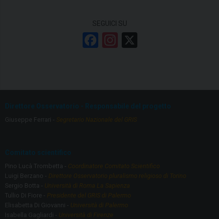
SEGUICI SU
F
In
X
a
st
ce
a
b
gr
o
a
Direttore Osservatorio - Responsabile del progetto
o
m
Giuseppe Ferrari -
Segretario Nazionale del GRIS
k
Comitato scientifico
Pino Lucà Trombetta -
Coordinatore Comitato Scientifico
Luigi Berzano -
Direttore Osservatorio pluralismo religioso di Torino
Sergio Botta -
Università di Roma La Sapienza
Tullio Di Fiore -
Presidente del GRIS di Palermo
Elisabetta Di Giovanni -
Università di Palermo
Isabella Gagliardi -
Università di Firenze