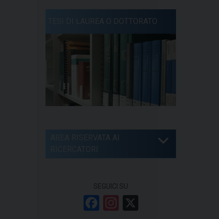
TESI DI LAUREA O DOTTORATO
AREA RISERVATA AI
RICERCATORI
SEGUICI SU
F
In
X
a
st