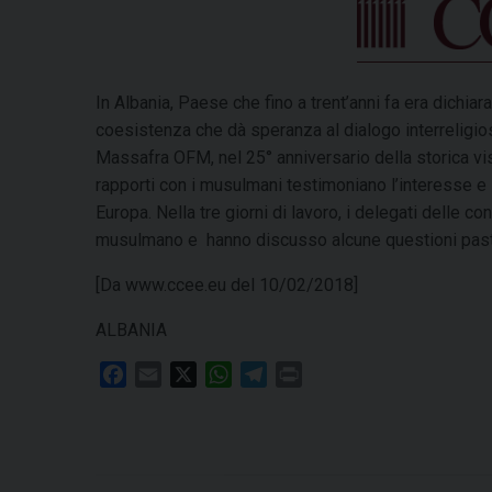
In Albania, Paese che fino a trent’anni fa era dichiar
coesistenza che dà speranza al dialogo interreligio
Massafra OFM, nel 25° anniversario della storica visi
rapporti con i musulmani testimoniano l’interesse e i
Europa. Nella tre giorni di lavoro, i delegati delle c
musulmano e hanno discusso alcune questioni pasto
[Da www.ccee.eu del 10/02/2018]
ALBANIA
F
E
X
W
T
P
a
m
h
e
r
c
a
a
l
i
e
i
t
e
n
b
l
s
g
t