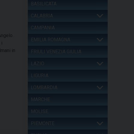
BASILICATA
CALABRIA
CAMPANIA
 Angelo
EMILIA ROMAGNA
 i
lmani in
FRIULI VENEZIA GIULIA
LAZIO
LIGURIA
LOMBARDIA
MARCHE
MOLISE
PIEMONTE