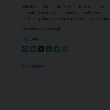
With the adoption of the EU Guidelines on the promot
committed to advance this fundamental freedom in its
the EU is guided by the principles of non-discrimina
[Da www.ec.europa.eu]
FREEDOM
F
E
X
W
T
P
a
m
h
e
r
c
a
a
l
i
guidelines
e
i
t
e
n
b
l
s
g
t
o
A
r
o
p
a
k
p
m