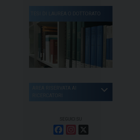
TESI DI LAUREA O DOTTORATO
AREA RISERVATA AI
RICERCATORI
SEGUICI SU
F
In
X
a
st