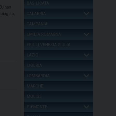
BASILICATA
 EU has
doing so,
CALABRIA
CAMPANIA
EMILIA ROMAGNA
FRIULI VENEZIA GIULIA
LAZIO
LIGURIA
LOMBARDIA
MARCHE
MOLISE
PIEMONTE