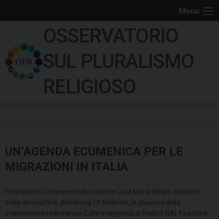
S
Menu
k
OSSERVATORIO
i
p
SUL PLURALISMO
t
o
RELIGIOSO
c
o
n
t
e
UN’AGENDA ECUMENICA PER LE
n
t
MIGRAZIONI IN ITALIA
Proponiamo l’intervento del pastore Luca Maria Negro andato in
onda ieri mattina, domenica 18 febbraio, in chiusura della
trasmissione radiofonica Culto evangelico di Radio1 RAI. Il pastore