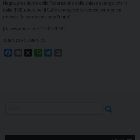
Negro, presidente della Federazione delle chiese evangeliche in
italia (FCEI), cura per il Culto evangelico la rubrica ecumenica
mensile “In cammino verso l’unità”.
[Da www.nev.it del 19/02/2018]
AGENDA ECUMENICA
F
E
X
W
T
P
a
m
h
e
r
c
a
a
l
i
e
i
t
e
n
b
l
s
g
t
o
A
r
o
p
a
k
p
m