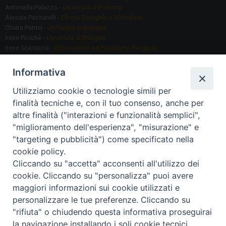
Antonella Palazzo -
Università di Palermo
Alessia Passarelli -
Chiesa Evangelica Metodista
Chiara Petrini -
Università di Bologna
Irene Picichè -
Università di Bologna
Irene Scarascia -
Osservatorio sul Pluralismo Religioso
Gregorio Serafino -
Università di Bologna
Informativa
Utilizziamo cookie o tecnologie simili per
Segreteria scientifica
finalità tecniche e, con il tuo consenso, anche per
Annamaria Fantauzzi -
Università di Torino
altre finalità ("interazioni e funzionalità semplici",
"miglioramento dell'esperienza", "misurazione" e
"targeting e pubblicità") come specificato nella
Segreteria Organizzativa
cookie policy.
Paola Morselli -
Segreteria GRIS
Cliccando su "accetta" acconsenti all'utilizzo dei
Elisa Scarlatti ​​-
Biblioteca, Siti, Social media GRIS
cookie. Cliccando su "personalizza" puoi avere
maggiori informazioni sui cookie utilizzati e
personalizzare le tue preferenze. Cliccando su
"rifiuta" o chiudendo questa informativa proseguirai
2020 Copyright - Osservatorio sul Pluralismo Religioso
CONTATTI
la navigazione installando i soli cookie tecnici.