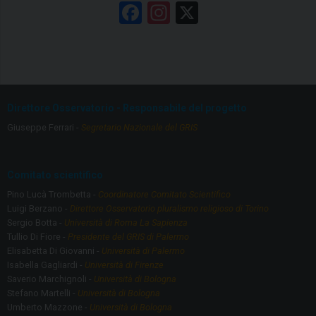
F
In
X
a
st
ce
a
b
gr
o
a
Direttore Osservatorio - Responsabile del progetto
o
m
Giuseppe Ferrari -
Segretario Nazionale del GRIS
k
Comitato scientifico
Pino Lucà Trombetta -
Coordinatore Comitato Scientifico
Luigi Berzano -
Direttore Osservatorio pluralismo religioso di Torino
Sergio Botta -
Università di Roma La Sapienza
Tullio Di Fiore -
Presidente del GRIS di Palermo
Elisabetta Di Giovanni -
Università di Palermo
Isabella Gagliardi -
Università di Firenze
Saverio Marchignoli -
Università di Bologna
Stefano Martelli -
Università di Bologna
Umberto Mazzone -
Università di Bologna