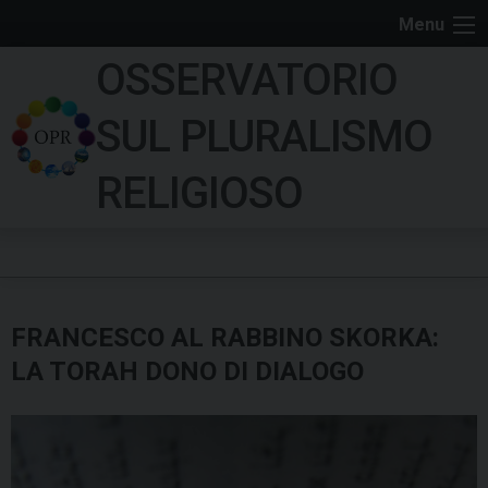
S
Menu
k
OSSERVATORIO
i
p
SUL PLURALISMO
t
o
RELIGIOSO
c
o
n
t
e
FRANCESCO AL RABBINO SKORKA:
n
t
LA TORAH DONO DI DIALOGO