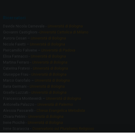
Ricercatori
Davide Nicola Carnevale -
Università di Bologna
Giovanni Castiglioni -
Università Cattolica di Milano
Aurora Cesari –
Università di Bologna
Nicole Faietti –
Università di Bologna
Piercamillo Falivene –
Università di Padova
Elisa Farinacci -
Università di Bologna
Martina Ferraro -
Università di Bologna
Caterina Fratesi -
Università di Bologna
Giuseppe Frau -
Università di Bologna
Marco Garofalo –
Università di Bologna
Ilaria Germani -
Università di Bologna
Giselle Luzzati -
Università di Bologna
Francesca Monteverdi –
Università di Bologna
Antonella Palazzo -
Università di Palermo
Alessia Passarelli -
Chiesa Evangelica Metodista
Chiara Petrini -
Università di Bologna
Irene Picichè -
Università di Bologna
Irene Scarascia -
Osservatorio sul Pluralismo Religioso
Gregorio Serafino -
Università di Bologna