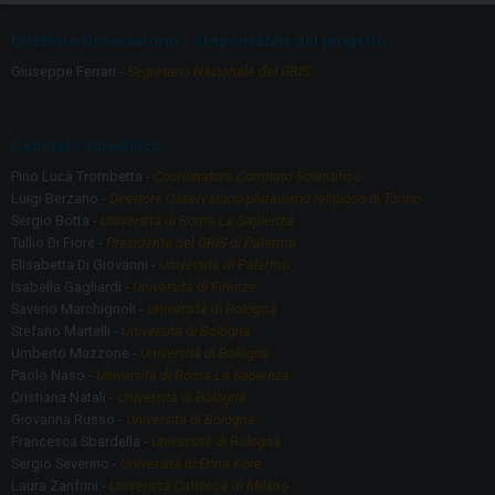
o
a
Direttore Osservatorio - Responsabile del progetto
o
m
Giuseppe Ferrari -
Segretario Nazionale del GRIS
k
Comitato scientifico
Pino Lucà Trombetta -
Coordinatore Comitato Scientifico
Luigi Berzano -
Direttore Osservatorio pluralismo religioso di Torino
Sergio Botta -
Università di Roma La Sapienza
Tullio Di Fiore -
Presidente del GRIS di Palermo
Elisabetta Di Giovanni -
Università di Palermo
Isabella Gagliardi -
Università di Firenze
Saverio Marchignoli -
Università di Bologna
Stefano Martelli -
Università di Bologna
Umberto Mazzone -
Università di Bologna
Paolo Naso -
Università di Roma La Sapienza
Cristiana Natali -
Università di Bologna
Giovanna Russo -
Università di Bologna
Francesca Sbardella -
Università di Bologna
Sergio Severino -
Università di Enna Kore
Laura Zanfrini -
Università Cattolica di Milano