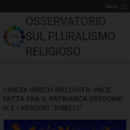
S
Menu
k
OSSERVATORIO
i
p
SUL PLURALISMO
t
o
RELIGIOSO
c
o
n
t
e
CHIESA GRECO-MELCHITA: PACE
n
t
FATTA FRA IL PATRIARCA GREGORIO
III E I VESCOVI “RIBELLI”