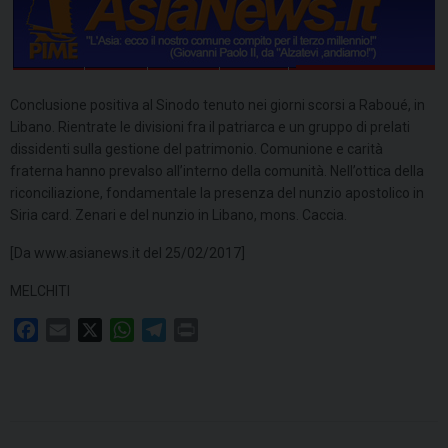
Conclusione positiva al Sinodo tenuto nei giorni scorsi a Raboué, in
Libano. Rientrate le divisioni fra il patriarca e un gruppo di prelati
dissidenti sulla gestione del patrimonio. Comunione e carità
fraterna hanno prevalso all’interno della comunità. Nell’ottica della
riconciliazione, fondamentale la presenza del nunzio apostolico in
Siria card. Zenari e del nunzio in Libano, mons. Caccia.
[Da www.asianews.it del 25/02/2017]
MELCHITI
F
E
X
W
T
P
a
m
h
e
r
c
a
a
l
i
e
i
t
e
n
b
l
s
g
t