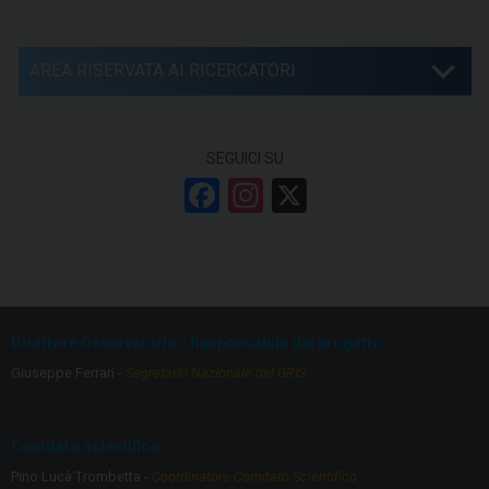
AREA RISERVATA AI RICERCATORI
SEGUICI SU
F
In
X
a
st
ce
a
b
gr
o
a
Direttore Osservatorio - Responsabile del progetto
o
m
Giuseppe Ferrari -
Segretario Nazionale del GRIS
k
Comitato scientifico
Pino Lucà Trombetta -
Coordinatore Comitato Scientifico