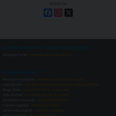
SEGUICI SU
F
In
X
a
st
ce
a
b
gr
o
a
Direttore Osservatorio - Responsabile del progetto
o
m
Giuseppe Ferrari -
Segretario Nazionale del GRIS
k
Comitato scientifico
Pino Lucà Trombetta -
Coordinatore Comitato Scientifico
Luigi Berzano -
Direttore Osservatorio pluralismo religioso di Torino
Sergio Botta -
Università di Roma La Sapienza
Tullio Di Fiore -
Presidente del GRIS di Palermo
Elisabetta Di Giovanni -
Università di Palermo
Isabella Gagliardi -
Università di Firenze
Saverio Marchignoli -
Università di Bologna
Stefano Martelli -
Università di Bologna