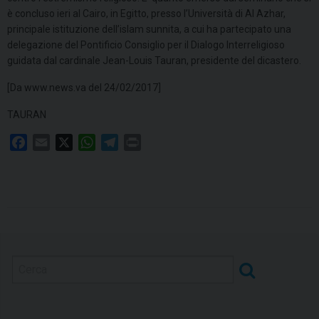
è concluso ieri al Cairo, in Egitto, presso l’Università di Al Azhar,
principale istituzione dell’islam sunnita, a cui ha partecipato una
delegazione del Pontificio Consiglio per il Dialogo Interreligioso
guidata dal cardinale Jean-Louis Tauran, presidente del dicastero.
[Da www.news.va del 24/02/2017]
TAURAN
F
E
X
W
T
P
a
m
h
e
r
c
a
a
l
i
e
i
t
e
n
b
l
s
g
t
o
A
r
o
p
a
k
p
m