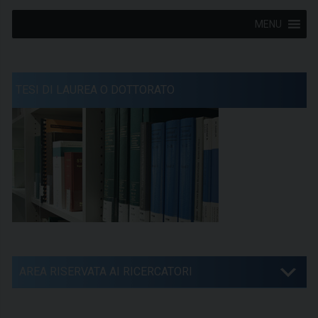
MENU
TESI DI LAUREA O DOTTORATO
AREA RISERVATA AI RICERCATORI