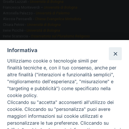
Giselle Luzzati -
Università di Bologna
Francesca Monteverdi –
Università di Bologna
Antonella Palazzo -
Università di Palermo
Alessia Passarelli -
Chiesa Evangelica Metodista
Chiara Petrini -
Università di Bologna
Irene Picichè -
Università di Bologna
Irene Scarascia -
Osservatorio sul Pluralismo Religioso
Gregorio Serafino -
Università di Bologna
Informativa
Utilizziamo cookie o tecnologie simili per
Segreteria scientifica
finalità tecniche e, con il tuo consenso, anche per
Annamaria Fantauzzi -
Università di Torino
altre finalità ("interazioni e funzionalità semplici",
"miglioramento dell'esperienza", "misurazione" e
"targeting e pubblicità") come specificato nella
Segreteria Organizzativa
cookie policy.
Paola Morselli -
Segreteria GRIS
Cliccando su "accetta" acconsenti all'utilizzo dei
Elisa Scarlatti ​​-
Biblioteca, Siti, Social media GRIS
cookie. Cliccando su "personalizza" puoi avere
maggiori informazioni sui cookie utilizzati e
personalizzare le tue preferenze. Cliccando su