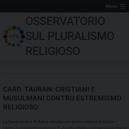
S
Menu
k
OSSERVATORIO
i
p
SUL PLURALISMO
t
o
RELIGIOSO
c
o
n
t
e
CARD. TAURAN: CRISTIANI E
n
t
MUSULMANI CONTRO ESTREMISMO
RELIGIOSO
La Santa Sede e Al Azhar ribadiscono la loro volontà di lottare
contro l’estremismo religioso. E’ quanto emerso dal seminario che si