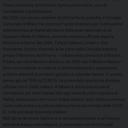
Paese numerose conferenze, lezioni universitarie, corsi di
formazione e pubblicazioni.
Nel 2000, con parere unanime di tutte le forze politiche, il Consiglio
Comunale di Milano ha concesso l’autorizzazione per l’edificazione
della Moschea al-Wahid all’interno della sede nazionale di via
Giuseppe Meda 9 a Milano, seconda moschea ufficiale dopo la
Moschea di Roma. Nel 2006, Yahya Pallavicini, imam e Vice
Presidente, è stato chiamato a far parte della Consulta Islamica
presso il Ministero dell’Interno – collaborando prima con il Ministro
Pisanu, poi con il Ministro Amato e nel 2009 con il Ministro Maroni –
dove ha contribuito a tradurre la dottrina islamica in applicazioni
pratiche aderenti al contesto giuridico e culturale italiano. In questo
senso, già nel 1996 la CO.RE.IS. ha presentato una bozza di intesa
ufficiale con lo Stato italiano. A Milano è attiva una scuola di
formazione per imam italiani che ogni venerdì, nella moschea al-
Wahid, pronunciano sermoni in lingua italiana. Sono inoltre numerosi
i corsi sulla civiltà e la cultura islamica tenuti da membri della CO.RE.
IS. nelle principali Università italiane.
Nell’ultimo decennio l’azione si è concentrata inoltre in un’intensa
attività di dialogo interreligioso, in particolare con la Comunità