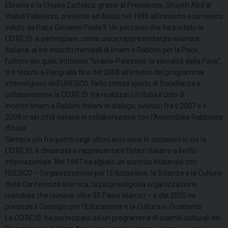
Ebraica e la Chiesa Cattolica, grazie al Presidente, Shaykh Abd al
Wahid Pallavicini, presente ad Assisi nel 1986 all’incontro ecumenico
voluto da Papa Giovanni Paolo II. Un percorso che ha portato la
CO.RE.IS. a partecipare, come unica rappresentanza islamica
italiana, ai tre incontri mondiali di Imam e Rabbini per la Pace,
l’ultimo dei quali, intitolato “Israele-Palestina: la sacralità della Pace”,
si è tenuto a Parigi alla fine del 2008 all’interno del programma
interreligioso dell’UNESCO. Nello stesso spirito di fratellanza e
collaborazione la CO.RE.IS. ha realizzato in Italia il ciclo di
incontri Imam e Rabbini italiani in dialogo, svoltosi fra il 2007 e il
2008 in sei città italiane in collaborazione con l’Assemblea Rabbinica
d’Italia.
Sempre più frequenti negli ultimi anni sono le occasioni in cui la
CO.RE.IS. è chiamata a rappresentare l’Islam italiano a livello
internazionale. Nel 1997 ha siglato un accordo bilaterale con
l’ISESCO – l’organizzazione per l’Educazione, la Scienza e la Cultura
della Conferenza Islamica, la più prestigiosa organizzazione
mondiale che riunisce oltre 50 Paesi islamici – e dal 2005 ne
presiede il Consiglio per l’Educazione e la Cultura in Occidente.
La CO.RE.IS. ha partecipato ad un programma di scambi culturali del