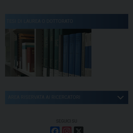
TESI DI LAUREA O DOTTORATO
AREA RISERVATA AI RICERCATORI
SEGUICI SU
F
In
X