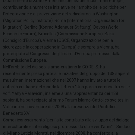
Dipartimento di Stato Americano per leader musulmani europei,
contribuendo a numerose iniziative nell’ambito delle politiche per
l’integrazione e di prevenzione del radicalismo: a Washington
(Migration Policy Institute), Roma (International Organisation for
Migration), Berlino (Konrad Adenauer Stiftung), Davos (World
Economic Forum), Bruxelles (Commissione Europea), Baku
(Consiglio d’Europa), Vienna (OSCE, Organizzazione per la
sicurezza e la cooperazione in Europa) e sempre a Vienna, ha
partecipato al Congresso degli Imam d’Europa promosso dalla
Commissione Europea.
Nell’ambito del dialogo islamo-cristiano la CO.RE.IS. ha
recentemente preso parte alle iniziative del gruppo dei 138 sapienti
musulmani internazionali che nel 2007 hanno inviato a tutte le
autorità cristiane del mondo la lettera “Una parola comune tra noi e
voi”. Yahya Pallavicini, insieme a una rappresentanza dei 138
sapienti, ha partecipato al primo Forum Islamo-Cattolico svoltosi in
Vaticano nel novembre del 2008 alla presenza del Pontefice
Benedetto XVI.
Come riconoscimento “per l’alto contributo allo sviluppo del dialogo
interculturale e interreligioso promosso da oltre vent’anni” il Sindaco
di Milano Letizia Moratti, nel dicembre 2008, ha conferito alla