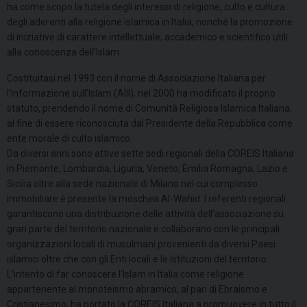
ha come scopo la tutela degli interessi di religione, culto e cultura
degli aderenti alla religione islamica in Italia, nonché la promozione
di iniziative di carattere intellettuale, accademico e scientifico utili
alla conoscenza dell’Islam.
Costituitasi nel 1993 con il nome di Associazione Italiana per
l’Informazione sull’Islam (AIII), nel 2000 ha modificato il proprio
statuto, prendendo il nome di Comunità Religiosa Islamica Italiana,
al fine di essere riconosciuta dal Presidente della Repubblica come
ente morale di culto islamico.
Da diversi anni sono attive sette sedi regionali della COREIS Italiana
in Piemonte, Lombardia, Liguria, Veneto, Emilia Romagna, Lazio e
Sicilia oltre alla sede nazionale di Milano nel cui complesso
immobiliare è presente la moschea Al-Wahid. I referenti regionali
garantiscono una distribuzione delle attività dell’associazione su
gran parte del territorio nazionale e collaborano con le principali
organizzazioni locali di musulmani provenienti da diversi Paesi
islamici oltre che con gli Enti locali e le Istituzioni del territorio.
L’intento di far conoscere l’Islam in Italia come religione
appartenente al monoteismo abramico, al pari di Ebraismo e
Cristianesimo, ha portato la COREIS Italiana a promuovere in tutto il