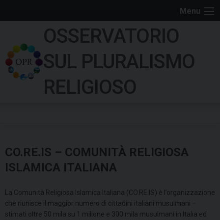
S
Menu
k
OSSERVATORIO
i
p
SUL PLURALISMO
t
o
RELIGIOSO
c
o
n
t
e
CO.RE.IS – COMUNITÀ RELIGIOSA
n
t
ISLAMICA ITALIANA
La Comunità Religiosa Islamica Italiana (CO.RE.IS) è l’organizzazione
che riunisce il maggior numero di cittadini italiani musulmani –
stimati oltre 50 mila su 1 milione e 300 mila musulmani in Italia ed