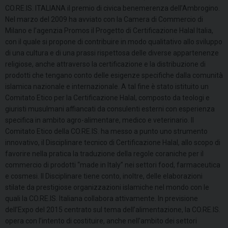
CO.RE.IS. ITALIANA il premio di civica benemerenza dell’Ambrogino.
Nel marzo del 2009 ha avviato con la Camera di Commercio di
Milano e l’agenzia Promos il Progetto di Certificazione Halal Italia,
con il quale si propone di contribuire in modo qualitativo allo sviluppo
di una cultura e di una prassi rispettosa delle diverse appartenenze
religiose, anche attraverso la certificazione e la distribuzione di
prodotti che tengano conto delle esigenze specifiche dalla comunità
islamica nazionale e internazionale. A tal fine è stato istituito un
Comitato Etico per la Certificazione Halal, composto da teologi e
giuristi musulmani affiancati da consulenti esterni con esperienza
specifica in ambito agro-alimentare, medico e veterinario. Il
Comitato Etico della CO.RE.IS. ha messo a punto uno strumento
innovativo, il Disciplinare tecnico di Certificazione Halal, allo scopo di
favorire nella pratica la traduzione della regole coraniche per il
commercio di prodotti “made in Italy” nei settori food, farmaceutica
e cosmesi. Il Disciplinare tiene conto, inoltre, delle elaborazioni
stilate da prestigiose organizzazioni islamiche nel mondo con le
quali la CO.RE.IS. Italiana collabora attivamente. In previsione
dell’Expo del 2015 centrato sul tema dell’alimentazione, la CO.RE.IS.
opera con l’intento di costituire, anche nell’ambito dei settori