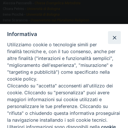
Alessia Passarelli -
Chiesa Evangelica Metodista
Chiara Petrini -
Università di Bologna
Irene Picichè -
Università di Bologna
Irene Scarascia -
Osservatorio sul Pluralismo Religioso
Gregorio Serafino -
Università di Bologna
Informativa
Utilizziamo cookie o tecnologie simili per
Segreteria scientifica
finalità tecniche e, con il tuo consenso, anche per
Annamaria Fantauzzi -
Università di Torino
altre finalità ("interazioni e funzionalità semplici",
"miglioramento dell'esperienza", "misurazione" e
"targeting e pubblicità") come specificato nella
Segreteria Organizzativa
cookie policy.
Paola Morselli -
Segreteria GRIS
Cliccando su "accetta" acconsenti all'utilizzo dei
Elisa Scarlatti ​​-
Biblioteca, Siti, Social media GRIS
cookie. Cliccando su "personalizza" puoi avere
maggiori informazioni sui cookie utilizzati e
personalizzare le tue preferenze. Cliccando su
"rifiuta" o chiudendo questa informativa proseguirai
2020 Copyright - Osservatorio sul Pluralismo Religioso
CONTATTI
la navigazione installando i soli cookie tecnici.
Ulteriori informazioni sono disponibili nella
cookie