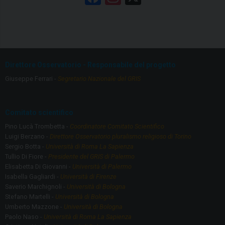
a
st
ce
a
b
gr
o
a
Direttore Osservatorio - Responsabile del progetto
o
m
Giuseppe Ferrari -
Segretario Nazionale del GRIS
k
Comitato scientifico
Pino Lucà Trombetta -
Coordinatore Comitato Scientifico
Luigi Berzano -
Direttore Osservatorio pluralismo religioso di Torino
Sergio Botta -
Università di Roma La Sapienza
Tullio Di Fiore -
Presidente del GRIS di Palermo
Elisabetta Di Giovanni -
Università di Palermo
Isabella Gagliardi -
Università di Firenze
Saverio Marchignoli -
Università di Bologna
Stefano Martelli -
Università di Bologna
Umberto Mazzone -
Università di Bologna
Paolo Naso -
Università di Roma La Sapienza