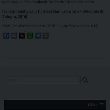
produttivi, un “ponte culturale” tra l’Italia e il mondo islamico.
[
Scheda redatta dalla Dott.ssa Martina Ferraro – Università di
Bologna, 2016
]
Fonti: Sito internet e Statuto CO.RE.IS (http://www.coreis.it/13)
F
E
X
W
T
P
a
m
h
e
r
c
a
a
l
i
e
i
t
e
n
b
l
s
g
t
o
A
r
o
p
a
k
p
m
MENU