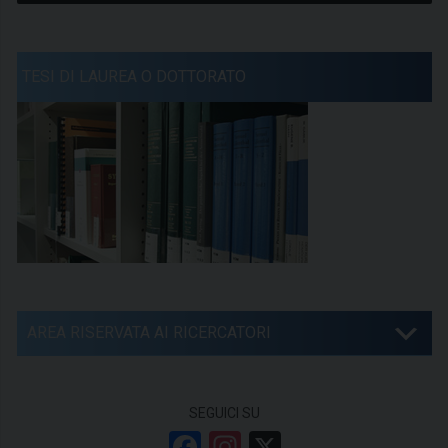
TESI DI LAUREA O DOTTORATO
AREA RISERVATA AI RICERCATORI
SEGUICI SU
F
In
X