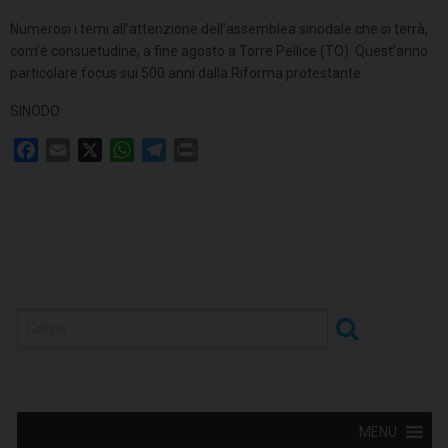
Numerosi i temi all’attenzione dell’assemblea sinodale che si terrà,
com’è consuetudine, a fine agosto a Torre Pellice (TO). Quest’anno
particolare focus sui 500 anni dalla Riforma protestante.
SINODO
F
E
X
W
T
P
a
m
h
e
r
c
a
a
l
i
e
i
t
e
n
b
l
s
g
t
o
A
r
o
p
a
k
p
m
MENU