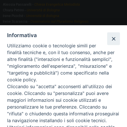
Alessia Passarelli -
Chiesa Evangelica Metodista
Chiara Petrini -
Università di Bologna
Irene Picichè -
Università di Bologna
Irene Scarascia -
Osservatorio sul Pluralismo Religioso
Gregorio Serafino -
Università di Bologna
Informativa
Utilizziamo cookie o tecnologie simili per
Segreteria scientifica
finalità tecniche e, con il tuo consenso, anche per
Annamaria Fantauzzi -
Università di Torino
altre finalità ("interazioni e funzionalità semplici",
"miglioramento dell'esperienza", "misurazione" e
"targeting e pubblicità") come specificato nella
Segreteria Organizzativa
cookie policy.
Paola Morselli -
Segreteria GRIS
Cliccando su "accetta" acconsenti all'utilizzo dei
Elisa Scarlatti ​​-
Biblioteca, Siti, Social media GRIS
cookie. Cliccando su "personalizza" puoi avere
maggiori informazioni sui cookie utilizzati e
personalizzare le tue preferenze. Cliccando su
"rifiuta" o chiudendo questa informativa proseguirai
2020 Copyright - Osservatorio sul Pluralismo Religioso
CONTATTI
la navigazione installando i soli cookie tecnici.