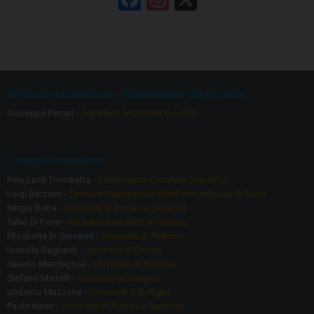
a
st
ce
a
b
gr
o
a
Direttore Osservatorio - Responsabile del progetto
o
m
Giuseppe Ferrari -
Segretario Nazionale del GRIS
k
Comitato scientifico
Pino Lucà Trombetta -
Coordinatore Comitato Scientifico
Luigi Berzano -
Direttore Osservatorio pluralismo religioso di Torino
Sergio Botta -
Università di Roma La Sapienza
Tullio Di Fiore -
Presidente del GRIS di Palermo
Elisabetta Di Giovanni -
Università di Palermo
Isabella Gagliardi -
Università di Firenze
Saverio Marchignoli -
Università di Bologna
Stefano Martelli -
Università di Bologna
Umberto Mazzone -
Università di Bologna
Paolo Naso -
Università di Roma La Sapienza