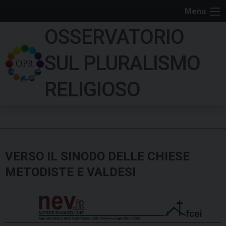
S
Menu
k
OSSERVATORIO
i
p
SUL PLURALISMO
t
o
RELIGIOSO
c
o
n
t
e
VERSO IL SINODO DELLE CHIESE
n
t
METODISTE E VALDESI