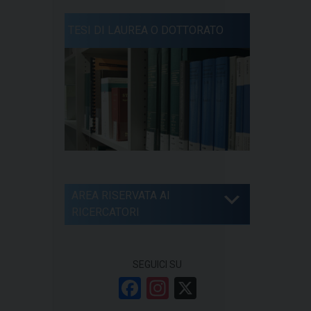
TESI DI LAUREA O DOTTORATO
AREA RISERVATA AI
RICERCATORI
SEGUICI SU
F
In
X
a
st