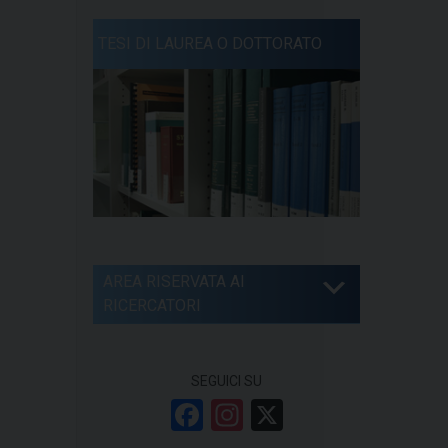
TESI DI LAUREA O DOTTORATO
AREA RISERVATA AI
RICERCATORI
SEGUICI SU
F
In
X
a
st