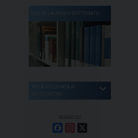
TESI DI LAUREA O DOTTORATO
AREA RISERVATA AI
RICERCATORI
SEGUICI SU
F
In
X
a
st