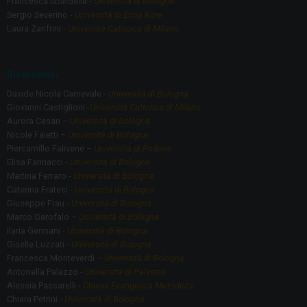
Francesca Sbardella -
Università di Bologna
Sergio Severino -
Università di Enna Kore
Laura Zanfrini -
Università Cattolica di Milano
Ricercatori
Davide Nicola Carnevale -
Università di Bologna
Giovanni Castiglioni -
Università Cattolica di Milano
Aurora Cesari –
Università di Bologna
Nicole Faietti –
Università di Bologna
Piercamillo Falivene –
Università di Padova
Elisa Farinacci -
Università di Bologna
Martina Ferraro -
Università di Bologna
Caterina Fratesi -
Università di Bologna
Giuseppe Frau -
Università di Bologna
Marco Garofalo –
Università di Bologna
Ilaria Germani -
Università di Bologna
Giselle Luzzati -
Università di Bologna
Francesca Monteverdi –
Università di Bologna
Antonella Palazzo -
Università di Palermo
Alessia Passarelli -
Chiesa Evangelica Metodista
Chiara Petrini -
Università di Bologna