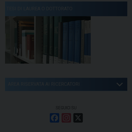
TESI DI LAUREA O DOTTORATO
AREA RISERVATA AI RICERCATORI
SEGUICI SU
F
In
X
a
st