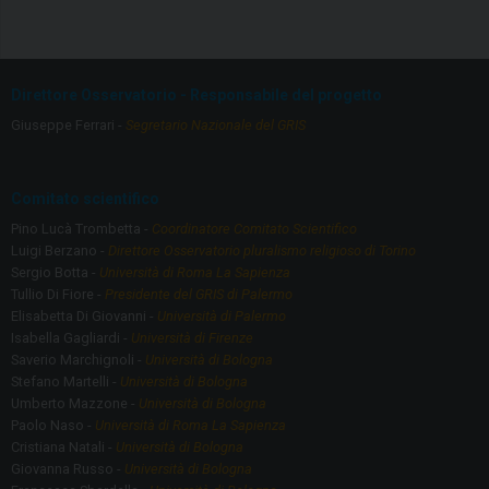
ce
a
b
gr
o
a
Direttore Osservatorio - Responsabile del progetto
o
m
Giuseppe Ferrari -
Segretario Nazionale del GRIS
k
Comitato scientifico
Pino Lucà Trombetta -
Coordinatore Comitato Scientifico
Luigi Berzano -
Direttore Osservatorio pluralismo religioso di Torino
Sergio Botta -
Università di Roma La Sapienza
Tullio Di Fiore -
Presidente del GRIS di Palermo
Elisabetta Di Giovanni -
Università di Palermo
Isabella Gagliardi -
Università di Firenze
Saverio Marchignoli -
Università di Bologna
Stefano Martelli -
Università di Bologna
Umberto Mazzone -
Università di Bologna
Paolo Naso -
Università di Roma La Sapienza
Cristiana Natali -
Università di Bologna
Giovanna Russo -
Università di Bologna