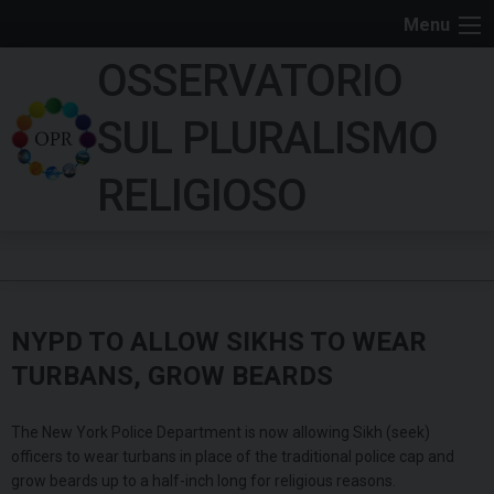
S
Menu
k
OSSERVATORIO
i
p
SUL PLURALISMO
t
o
RELIGIOSO
c
o
n
t
e
NYPD TO ALLOW SIKHS TO WEAR
n
t
TURBANS, GROW BEARDS
The New York Police Department is now allowing Sikh (seek)
officers to wear turbans in place of the traditional police cap and
grow beards up to a half-inch long for religious reasons.