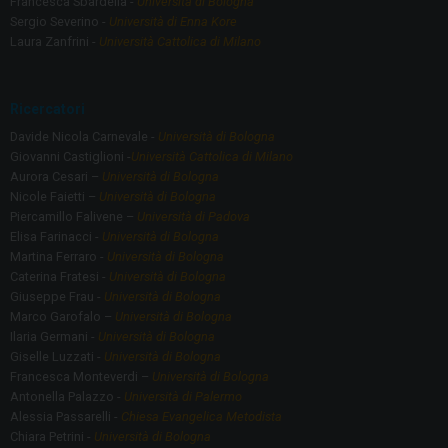
Francesca Sbardella -
Università di Bologna
Sergio Severino -
Università di Enna Kore
Laura Zanfrini -
Università Cattolica di Milano
Ricercatori
Davide Nicola Carnevale -
Università di Bologna
Giovanni Castiglioni -
Università Cattolica di Milano
Aurora Cesari –
Università di Bologna
Nicole Faietti –
Università di Bologna
Piercamillo Falivene –
Università di Padova
Elisa Farinacci -
Università di Bologna
Martina Ferraro -
Università di Bologna
Caterina Fratesi -
Università di Bologna
Giuseppe Frau -
Università di Bologna
Marco Garofalo –
Università di Bologna
Ilaria Germani -
Università di Bologna
Giselle Luzzati -
Università di Bologna
Francesca Monteverdi –
Università di Bologna
Antonella Palazzo -
Università di Palermo
Alessia Passarelli -
Chiesa Evangelica Metodista
Chiara Petrini -
Università di Bologna