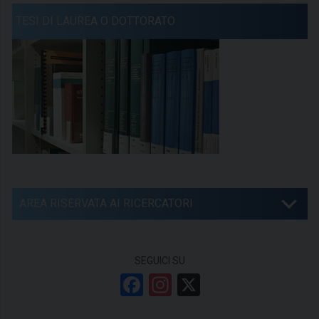
TESI DI LAUREA O DOTTORATO
AREA RISERVATA AI RICERCATORI
SEGUICI SU
F
In
X
a
st