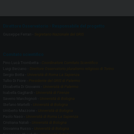
ce
a
b
gr
o
a
Direttore Osservatorio - Responsabile del progetto
o
m
Giuseppe Ferrari -
Segretario Nazionale del GRIS
k
Comitato scientifico
Pino Lucà Trombetta -
Coordinatore Comitato Scientifico
Luigi Berzano -
Direttore Osservatorio pluralismo religioso di Torino
Sergio Botta -
Università di Roma La Sapienza
Tullio Di Fiore -
Presidente del GRIS di Palermo
Elisabetta Di Giovanni -
Università di Palermo
Isabella Gagliardi -
Università di Firenze
Saverio Marchignoli -
Università di Bologna
Stefano Martelli -
Università di Bologna
Umberto Mazzone -
Università di Bologna
Paolo Naso -
Università di Roma La Sapienza
Cristiana Natali -
Università di Bologna
Giovanna Russo -
Università di Bologna