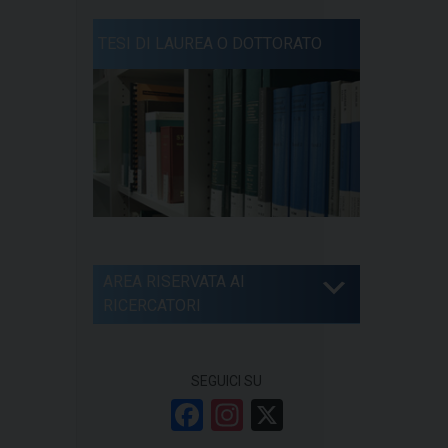
TESI DI LAUREA O DOTTORATO
AREA RISERVATA AI
RICERCATORI
SEGUICI SU
F
In
X
a
st