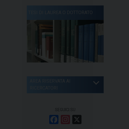
TESI DI LAUREA O DOTTORATO
AREA RISERVATA AI
RICERCATORI
SEGUICI SU
F
In
X
a
st