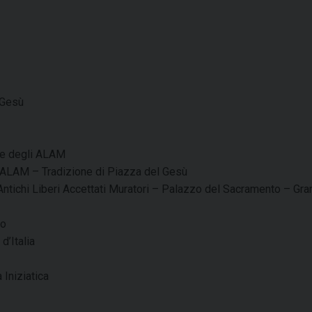
 Gesù
ale degli ALAM
i ALAM – Tradizione di Piazza del Gesù
 Antichi Liberi Accettati Muratori – Palazzo del Sacramento – Gr
no
’Italia
Iniziatica