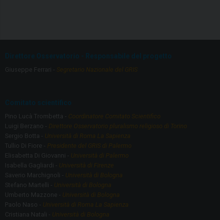
a
st
ce
a
b
gr
o
a
Direttore Osservatorio - Responsabile del progetto
o
m
Giuseppe Ferrari -
Segretario Nazionale del GRIS
k
Comitato scientifico
Pino Lucà Trombetta -
Coordinatore Comitato Scientifico
Luigi Berzano -
Direttore Osservatorio pluralismo religioso di Torino
Sergio Botta -
Università di Roma La Sapienza
Tullio Di Fiore -
Presidente del GRIS di Palermo
Elisabetta Di Giovanni -
Università di Palermo
Isabella Gagliardi -
Università di Firenze
Saverio Marchignoli -
Università di Bologna
Stefano Martelli -
Università di Bologna
Umberto Mazzone -
Università di Bologna
Paolo Naso -
Università di Roma La Sapienza
Cristiana Natali -
Università di Bologna