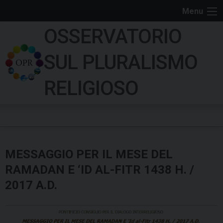
S
Menu
k
OSSERVATORIO
i
p
SUL PLURALISMO
t
o
RELIGIOSO
c
o
n
t
e
MESSAGGIO PER IL MESE DEL
n
t
RAMADAN E ‘ID AL-FITR 1438 H. /
2017 A.D.