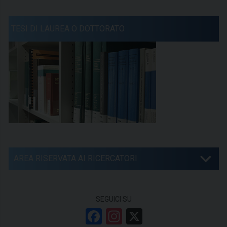
TESI DI LAUREA O DOTTORATO
AREA RISERVATA AI RICERCATORI
SEGUICI SU
F
In
X