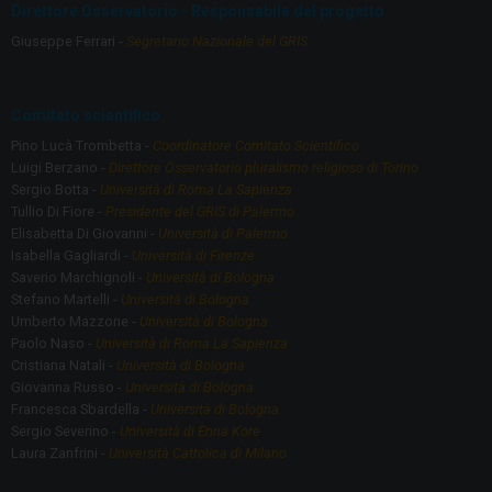
o
a
Direttore Osservatorio - Responsabile del progetto
o
m
Giuseppe Ferrari -
Segretario Nazionale del GRIS
k
Comitato scientifico
Pino Lucà Trombetta -
Coordinatore Comitato Scientifico
Luigi Berzano -
Direttore Osservatorio pluralismo religioso di Torino
Sergio Botta -
Università di Roma La Sapienza
Tullio Di Fiore -
Presidente del GRIS di Palermo
Elisabetta Di Giovanni -
Università di Palermo
Isabella Gagliardi -
Università di Firenze
Saverio Marchignoli -
Università di Bologna
Stefano Martelli -
Università di Bologna
Umberto Mazzone -
Università di Bologna
Paolo Naso -
Università di Roma La Sapienza
Cristiana Natali -
Università di Bologna
Giovanna Russo -
Università di Bologna
Francesca Sbardella -
Università di Bologna
Sergio Severino -
Università di Enna Kore
Laura Zanfrini -
Università Cattolica di Milano