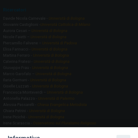
Ricercatori
Davide Nicola Carnevale -
Università di Bologna
Giovanni Castiglioni -
Università Cattolica di Milano
Aurora Cesari –
Università di Bologna
Nicole Faietti –
Università di Bologna
Piercamillo Falivene –
Università di Padova
Elisa Farinacci -
Università di Bologna
Martina Ferraro -
Università di Bologna
Caterina Fratesi -
Università di Bologna
Giuseppe Frau -
Università di Bologna
Marco Garofalo –
Università di Bologna
Ilaria Germani -
Università di Bologna
Giselle Luzzati -
Università di Bologna
Francesca Monteverdi –
Università di Bologna
Antonella Palazzo -
Università di Palermo
Alessia Passarelli -
Chiesa Evangelica Metodista
Chiara Petrini -
Università di Bologna
Irene Picichè -
Università di Bologna
Irene Scarascia -
Osservatorio sul Pluralismo Religioso
Gregorio Serafino -
Università di Bologna