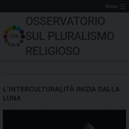
S
Menu
k
OSSERVATORIO
i
p
SUL PLURALISMO
t
o
RELIGIOSO
c
o
n
t
e
L’INTERCULTURALITÀ INIZIA DALLA
n
t
LUNA