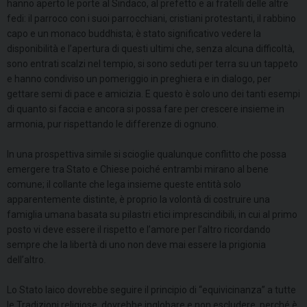
hanno aperto le porte al Sindaco, al prefetto e ai fratelli delle altre
fedi: il parroco con i suoi parrocchiani, cristiani protestanti, il rabbino
capo e un monaco buddhista; è stato significativo vedere la
disponibilità e l’apertura di questi ultimi che, senza alcuna difficoltà,
sono entrati scalzi nel tempio, si sono seduti per terra su un tappeto
e hanno condiviso un pomeriggio in preghiera e in dialogo, per
gettare semi di pace e amicizia. E questo è solo uno dei tanti esempi
di quanto si faccia e ancora si possa fare per crescere insieme in
armonia, pur rispettando le differenze di ognuno.
In una prospettiva simile si scioglie qualunque conflitto che possa
emergere tra Stato e Chiese poiché entrambi mirano al bene
comune; il collante che lega insieme queste entità solo
apparentemente distinte, è proprio la volontà di costruire una
famiglia umana basata su pilastri etici imprescindibili, in cui al primo
posto vi deve essere il rispetto e l’amore per l’altro ricordando
sempre che la libertà di uno non deve mai essere la prigionia
dell’altro.
Lo Stato laico dovrebbe seguire il principio di “equivicinanza” a tutte
le Tradizioni religiose, dovrebbe inglobare e non escludere, perché è