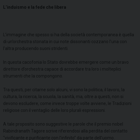
L’induismo e la fede che libera
L’immagine che spesso si ha della società contemporanea è quella
di un’orchestra stonata in cui note dissonanti cozzano l’una con
l’altra producendo suoni stridenti.
In questa cacofonia lo Stato dovrebbe emergere come un bravo
direttore d’orchestra capace di accordare tra loro i molteplici
strumenti che la compongono.
Tra questi, per citarne solo alcuni, vi sono la politica, il lavoro, la
cultura, la ricerca, la scuola, la sanità, ma, oltre a questi, non si
devono escludere, come invece troppe volte avviene, le Tradizioni
religiose con il ventaglio delle loro plurali espressioni.
A tale proposito sono suggestive le parole che il premio nobel
Rabindranath Tagore scrive riferendosi alla perdita del contatto
“vivificante e purificante con l’infinito” da parte dell’uomo.