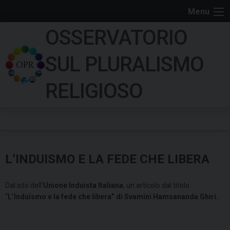
S
Menu
k
OSSERVATORIO
i
p
SUL PLURALISMO
t
o
RELIGIOSO
c
o
n
t
e
L’INDUISMO E LA FEDE CHE LIBERA
n
t
Dal sito dell’
Unione Induista Italiana
, un articolo dal titolo
“
L’Induismo e la fede che libera” di Svamini Hamsananda Ghiri.