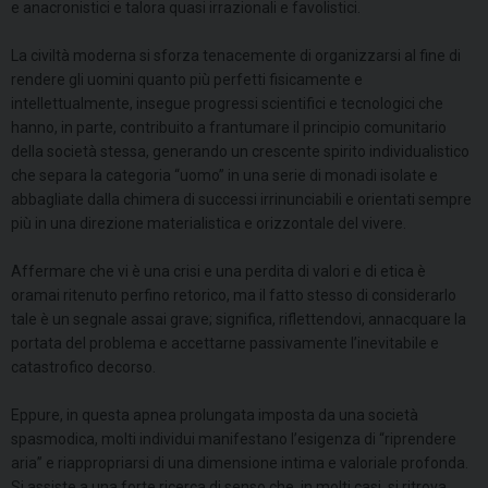
e anacronistici e talora quasi irrazionali e favolistici.
La civiltà moderna si sforza tenacemente di organizzarsi al fine di
rendere gli uomini quanto più perfetti fisicamente e
intellettualmente, insegue progressi scientifici e tecnologici che
hanno, in parte, contribuito a frantumare il principio comunitario
della società stessa, generando un crescente spirito individualistico
che separa la categoria “uomo” in una serie di monadi isolate e
abbagliate dalla chimera di successi irrinunciabili e orientati sempre
più in una direzione materialistica e orizzontale del vivere.
Affermare che vi è una crisi e una perdita di valori e di etica è
oramai ritenuto perfino retorico, ma il fatto stesso di considerarlo
tale è un segnale assai grave; significa, riflettendovi, annacquare la
portata del problema e accettarne passivamente l’inevitabile e
catastrofico decorso.
Eppure, in questa apnea prolungata imposta da una società
spasmodica, molti individui manifestano l’esigenza di “riprendere
aria” e riappropriarsi di una dimensione intima e valoriale profonda.
Si assiste a una forte ricerca di senso che, in molti casi, si ritrova