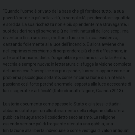
“Quando l’uomo è privato della base che gli fornisce tutto, la sua
povertà perde la più bella virtù, la semplicità, per diventare squallida
e sordida. La sua ricchezza non è più splendente ma stravagante, i
suoi desideri non gli servono più nei limiti naturali dei loro scopi, ma
diventano fini a se stessi, mettono fuoco nella sua esistenza,
danzando follemente alla luce dell’incendio. E allora avviene che
nell’esprimerci cerchiamo di sorprendere più che di affascinare; in
arte ci affanniamo dietro l’originalità e perdiamo di vista la Verità,
vecchia e sempre nuova; in letteratura ci sfugge la visione completa
dell’uomo che è semplice ma pur grande; l’uomo ci appare come un
problema psicologico soltanto, come l’incarnazione di un’intensa
passione così forte perché anormale, esposta alla luce accecante di
luci esagerate e artificiali” (Rabindranath Tagore, Guanda 2013).
La storia documenta come spesso lo Stato e gli stessi cittadini
abbiano optato per un allontanamento della religione dalla sfera
pubblica inaugurando il cosiddetto secolarismo. La religione
essendo sempre più di frequente ritenuta una gabbia, una
limitazione alla libertà individuale o come vestigia di valori antiquati