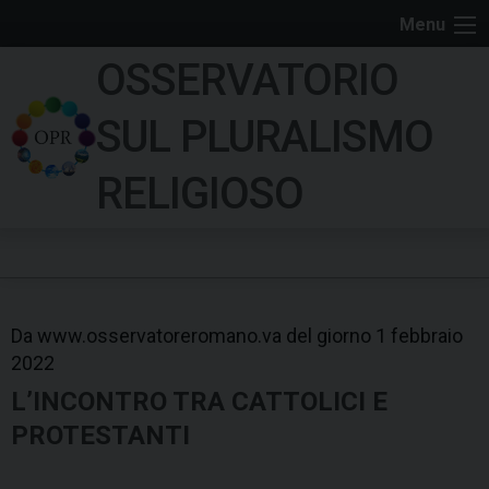
S
Menu
k
OSSERVATORIO
i
p
SUL PLURALISMO
t
o
RELIGIOSO
c
o
n
t
e
Da www.osservatoreromano.va del giorno 1 febbraio
n
2022
t
L’INCONTRO TRA CATTOLICI E
PROTESTANTI