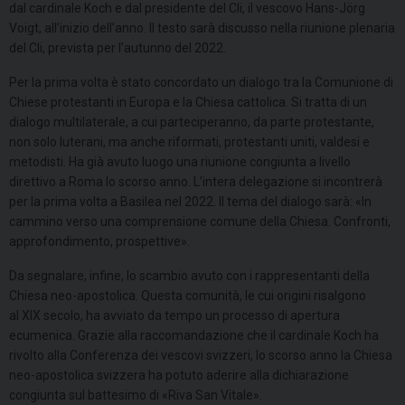
dal cardinale Koch e dal presidente del Cli, il vescovo Hans-Jörg
Voigt, all’inizio dell’anno. Il testo sarà discusso nella riunione plenaria
del Cli, prevista per l’autunno del 2022.
Per la prima volta è stato concordato un dialogo tra la Comunione di
Chiese protestanti in Europa e la Chiesa cattolica. Si tratta di un
dialogo multilaterale, a cui parteciperanno, da parte protestante,
non solo luterani, ma anche riformati, protestanti uniti, valdesi e
metodisti. Ha già avuto luogo una riunione congiunta a livello
direttivo a Roma lo scorso anno. L’intera delegazione si incontrerà
per la prima volta a Basilea nel 2022. Il tema del dialogo sarà: «In
cammino verso una comprensione comune della Chiesa. Confronti,
approfondimento, prospettive».
Da segnalare, infine, lo scambio avuto con i rappresentanti della
Chiesa neo-apostolica. Questa comunità, le cui origini risalgono
al
XIX
secolo, ha avviato da tempo un processo di apertura
ecumenica. Grazie alla raccomandazione che il cardinale Koch ha
rivolto alla Conferenza dei vescovi svizzeri, lo scorso anno la Chiesa
neo-apostolica svizzera ha potuto aderire alla dichiarazione
congiunta sul battesimo di «Riva San Vitale».