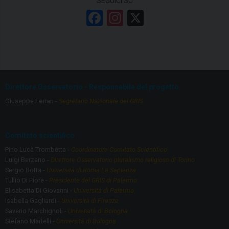
SEGUICI SU
F
In
X
a
st
ce
a
b
gr
o
a
Direttore Osservatorio - Responsabile del progetto
o
m
Giuseppe Ferrari -
Segretario Nazionale del GRIS
k
Comitato scientifico
Pino Lucà Trombetta -
Coordinatore Comitato Scientifico
Luigi Berzano -
Direttore Osservatorio pluralismo religioso di Torino
Sergio Botta -
Università di Roma La Sapienza
Tullio Di Fiore -
Presidente del GRIS di Palermo
Elisabetta Di Giovanni -
Università di Palermo
Isabella Gagliardi -
Università di Firenze
Saverio Marchignoli -
Università di Bologna
Stefano Martelli -
Università di Bologna