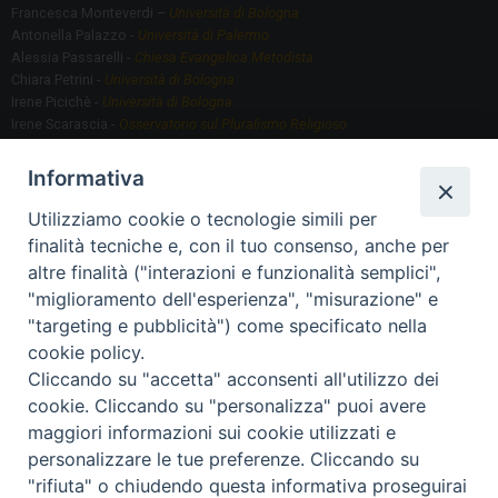
Francesca Monteverdi –
Università di Bologna
Antonella Palazzo -
Università di Palermo
Alessia Passarelli -
Chiesa Evangelica Metodista
Chiara Petrini -
Università di Bologna
Irene Picichè -
Università di Bologna
Irene Scarascia -
Osservatorio sul Pluralismo Religioso
Gregorio Serafino -
Università di Bologna
Informativa
Utilizziamo cookie o tecnologie simili per
Segreteria scientifica
finalità tecniche e, con il tuo consenso, anche per
Annamaria Fantauzzi -
Università di Torino
altre finalità ("interazioni e funzionalità semplici",
"miglioramento dell'esperienza", "misurazione" e
"targeting e pubblicità") come specificato nella
Segreteria Organizzativa
cookie policy.
Paola Morselli -
Segreteria GRIS
Cliccando su "accetta" acconsenti all'utilizzo dei
Elisa Scarlatti ​​-
Biblioteca, Siti, Social media GRIS
cookie. Cliccando su "personalizza" puoi avere
maggiori informazioni sui cookie utilizzati e
personalizzare le tue preferenze. Cliccando su
"rifiuta" o chiudendo questa informativa proseguirai
2020 Copyright - Osservatorio sul Pluralismo Religioso
CONTATTI