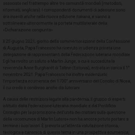
associate nel frattempo altre tre comunità mondiali (metodisti,
riformati, anglicani). I corrispondenti documenti di adesione sono
ora inseriti anche nella nuova edizione italiana, e vanno a
sottolineare ulteriormente la portata multilaterale della
«Dichiarazione congiunta».
Il 25 giugno 2021, giorno della commemorazione della Confessione
di Augusta, Papa Francesco ha ricevuto in udienza privata una
delegazione di rappresentanti della Federazione luterana mondiale.
Egli ha rivolto un saluto a Martin Junge, a cui è succeduta la
reverenda Anne Burghardt di Tallinn (Estonia), entrata in carica il 1°
novembre 2021. Papa Francesco ha inoltre evidenziato
l’importanza ecumenica del 1700° anniversario del Concilio di Nicea,
il cui credo è condiviso anche dai luterani.
A causa delle restrizioni legate alla pandemia, il gruppo di esperti
istituito dalla Federazione luterana mondiale e dal Pontificio
Consiglio per la promozione dell’unità dei cristiani sulla questione
della «scomunica di Martin Lutero» non ha ancora potuto portare a
termine i suoi lavori. È prevista un’attenta valutazione storica,
teologica e canonica di questo tema in una prospettiva ecumenica,