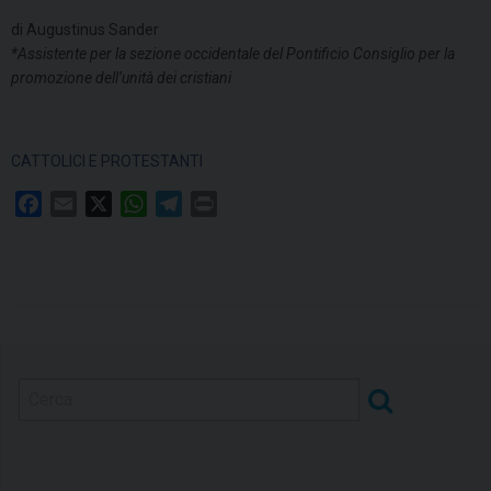
di Augustinus Sander
*Assistente per la sezione occidentale del Pontificio Consiglio per la
promozione dell’unità dei cristiani
CATTOLICI E PROTESTANTI
F
E
X
W
T
P
a
m
h
e
r
c
a
a
l
i
e
i
t
e
n
b
l
s
g
t
o
A
r
o
p
a
k
p
m