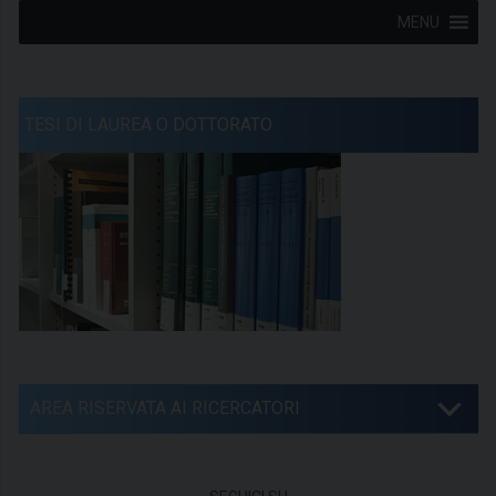
MENU
TESI DI LAUREA O DOTTORATO
AREA RISERVATA AI RICERCATORI