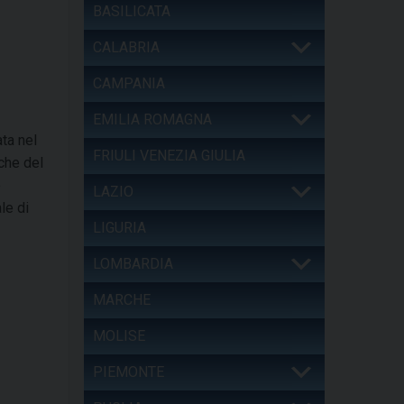
BASILICATA
CALABRIA
CAMPANIA
EMILIA ROMAGNA
ata nel
FRIULI VENEZIA GIULIA
eche del
e
LAZIO
le di
LIGURIA
LOMBARDIA
MARCHE
MOLISE
PIEMONTE