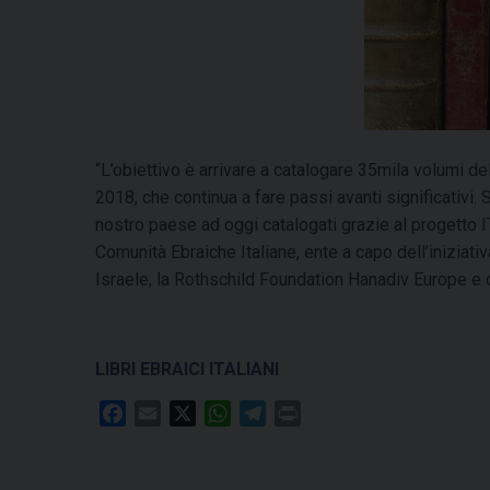
“L’obiettivo è arrivare a catalogare 35mila volumi del
2018, che continua a fare passi avanti significativi. 
nostro paese ad oggi catalogati grazie al progetto
Comunità Ebraiche Italiane, ente a capo dell’iniziati
Israele, la Rothschild Foundation Hanadiv Europe e con
LIBRI EBRAICI ITALIANI
F
E
X
W
T
P
a
m
h
e
r
c
a
a
l
i