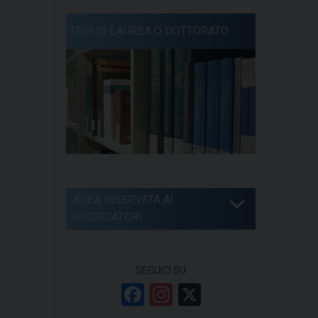
TESI DI LAUREA O DOTTORATO
AREA RISERVATA AI
RICERCATORI
SEGUICI SU
F
In
X
a
st