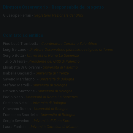
o
a
Direttore Osservatorio - Responsabile del progetto
o
m
Giuseppe Ferrari -
Segretario Nazionale del GRIS
k
Comitato scientifico
Pino Lucà Trombetta -
Coordinatore Comitato Scientifico
Luigi Berzano -
Direttore Osservatorio pluralismo religioso di Torino
Sergio Botta -
Università di Roma La Sapienza
Tullio Di Fiore -
Presidente del GRIS di Palermo
Elisabetta Di Giovanni -
Università di Palermo
Isabella Gagliardi -
Università di Firenze
Saverio Marchignoli -
Università di Bologna
Stefano Martelli -
Università di Bologna
Umberto Mazzone -
Università di Bologna
Paolo Naso -
Università di Roma La Sapienza
Cristiana Natali -
Università di Bologna
Giovanna Russo -
Università di Bologna
Francesca Sbardella -
Università di Bologna
Sergio Severino -
Università di Enna Kore
Laura Zanfrini -
Università Cattolica di Milano