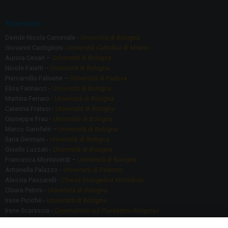
Ricercatori
Davide Nicola Carnevale -
Università di Bologna
Giovanni Castiglioni -
Università Cattolica di Milano
Aurora Cesari –
Università di Bologna
Nicole Faietti –
Università di Bologna
Piercamillo Falivene –
Università di Padova
Elisa Farinacci -
Università di Bologna
Martina Ferraro -
Università di Bologna
Caterina Fratesi -
Università di Bologna
Giuseppe Frau -
Università di Bologna
Marco Garofalo –
Università di Bologna
Ilaria Germani -
Università di Bologna
Giselle Luzzati -
Università di Bologna
Francesca Monteverdi –
Università di Bologna
Antonella Palazzo -
Università di Palermo
Alessia Passarelli -
Chiesa Evangelica Metodista
Chiara Petrini -
Università di Bologna
Irene Picichè -
Università di Bologna
Irene Scarascia -
Osservatorio sul Pluralismo Religioso
Gregorio Serafino -
Università di Bologna