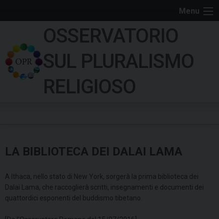
S
Menu
k
OSSERVATORIO
i
p
SUL PLURALISMO
t
o
RELIGIOSO
c
o
n
t
e
LA BIBLIOTECA DEI DALAI LAMA
n
t
A Ithaca, nello stato di New York, sorgerà la prima biblioteca dei
Dalai Lama, che raccoglierà scritti, insegnamenti e documenti dei
quattordici esponenti del buddismo tibetano.