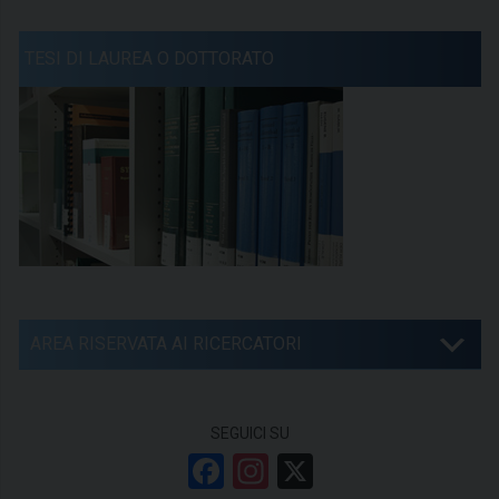
TESI DI LAUREA O DOTTORATO
AREA RISERVATA AI RICERCATORI
SEGUICI SU
F
In
X