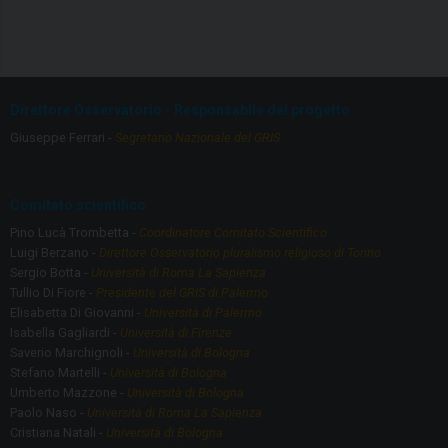
a
st
ce
a
b
gr
o
a
Direttore Osservatorio - Responsabile del progetto
o
m
Giuseppe Ferrari -
Segretario Nazionale del GRIS
k
Comitato scientifico
Pino Lucà Trombetta -
Coordinatore Comitato Scientifico
Luigi Berzano -
Direttore Osservatorio pluralismo religioso di Torino
Sergio Botta -
Università di Roma La Sapienza
Tullio Di Fiore -
Presidente del GRIS di Palermo
Elisabetta Di Giovanni -
Università di Palermo
Isabella Gagliardi -
Università di Firenze
Saverio Marchignoli -
Università di Bologna
Stefano Martelli -
Università di Bologna
Umberto Mazzone -
Università di Bologna
Paolo Naso -
Università di Roma La Sapienza
Cristiana Natali -
Università di Bologna