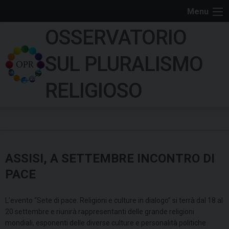
S
Menu
k
OSSERVATORIO
i
p
SUL PLURALISMO
t
o
RELIGIOSO
c
o
n
t
e
ASSISI, A SETTEMBRE INCONTRO DI
n
t
PACE
L’evento “Sete di pace. Religioni e culture in dialogo” si terrà dal 18 al
20 settembre e riunirà rappresentanti delle grande religioni
mondiali, esponenti delle diverse culture e personalità politiche