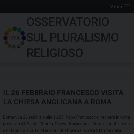
S
Menu
k
OSSERVATORIO
i
p
SUL PLURALISMO
t
o
RELIGIOSO
c
o
n
t
e
IL 26 FEBBRAIO FRANCESCO VISITA
n
t
LA CHIESA ANGLICANA A ROMA
Domenica 26 febbraio alle 16.00, Papa Francesco si recherà in visita
presso la All Saints Church, Chiesa Anglicana di Roma, situata in Via
del Babuino 153. Lo riferisce il direttore della Sala Stampa della