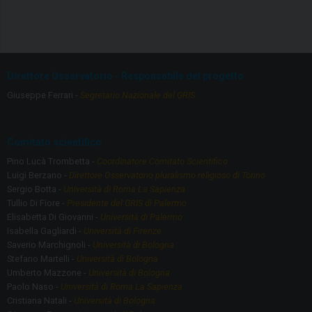
a
st
ce
a
b
gr
o
a
Direttore Osservatorio - Responsabile del progetto
o
m
Giuseppe Ferrari -
Segretario Nazionale del GRIS
k
Comitato scientifico
Pino Lucà Trombetta -
Coordinatore Comitato Scientifico
Luigi Berzano -
Direttore Osservatorio pluralismo religioso di Torino
Sergio Botta -
Università di Roma La Sapienza
Tullio Di Fiore -
Presidente del GRIS di Palermo
Elisabetta Di Giovanni -
Università di Palermo
Isabella Gagliardi -
Università di Firenze
Saverio Marchignoli -
Università di Bologna
Stefano Martelli -
Università di Bologna
Umberto Mazzone -
Università di Bologna
Paolo Naso -
Università di Roma La Sapienza
Cristiana Natali -
Università di Bologna