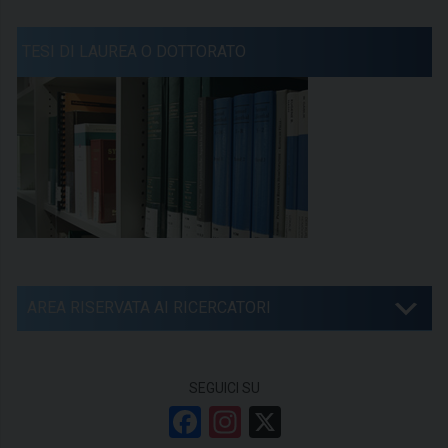
TESI DI LAUREA O DOTTORATO
AREA RISERVATA AI RICERCATORI
SEGUICI SU
F
In
X