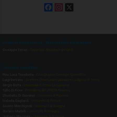
F
In
X
a
st
ce
a
b
gr
o
a
Direttore Osservatorio - Responsabile del progetto
o
m
Giuseppe Ferrari -
Segretario Nazionale del GRIS
k
Comitato scientifico
Pino Lucà Trombetta -
Coordinatore Comitato Scientifico
Luigi Berzano -
Direttore Osservatorio pluralismo religioso di Torino
Sergio Botta -
Università di Roma La Sapienza
Tullio Di Fiore -
Presidente del GRIS di Palermo
Elisabetta Di Giovanni -
Università di Palermo
Isabella Gagliardi -
Università di Firenze
Saverio Marchignoli -
Università di Bologna
Stefano Martelli -
Università di Bologna
Umberto Mazzone -
Università di Bologna