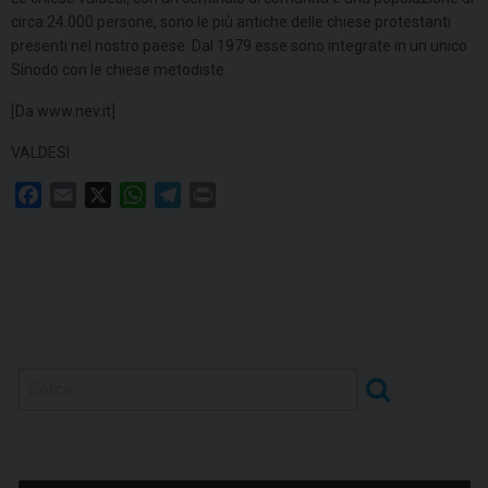
circa 24.000 persone, sono le più antiche delle chiese protestanti
presenti nel nostro paese. Dal 1979 esse sono integrate in un unico
Sinodo con le chiese metodiste.
[Da www.nev.it]
VALDESI
F
E
X
W
T
P
a
m
h
e
r
c
a
a
l
i
e
i
t
e
n
b
l
s
g
t
o
A
r
o
p
a
k
p
m