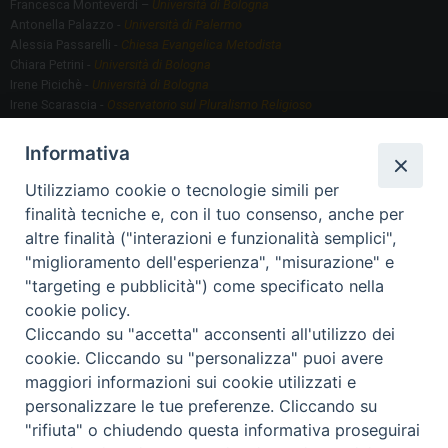
Francesca Monteverdi –
Università di Bologna
Antonella Palazzo -
Università di Palermo
Alessia Passarelli -
Chiesa Evangelica Metodista
Chiara Petrini -
Università di Bologna
Irene Picichè -
Università di Bologna
Irene Scarascia -
Osservatorio sul Pluralismo Religioso
Gregorio Serafino -
Università di Bologna
Informativa
Utilizziamo cookie o tecnologie simili per
Segreteria scientifica
finalità tecniche e, con il tuo consenso, anche per
Annamaria Fantauzzi -
Università di Torino
altre finalità ("interazioni e funzionalità semplici",
"miglioramento dell'esperienza", "misurazione" e
"targeting e pubblicità") come specificato nella
Segreteria Organizzativa
cookie policy.
Paola Morselli -
Segreteria GRIS
Cliccando su "accetta" acconsenti all'utilizzo dei
Elisa Scarlatti ​​-
Biblioteca, Siti, Social media GRIS
cookie. Cliccando su "personalizza" puoi avere
maggiori informazioni sui cookie utilizzati e
personalizzare le tue preferenze. Cliccando su
"rifiuta" o chiudendo questa informativa proseguirai
2020 Copyright - Osservatorio sul Pluralismo Religioso
CONTATTI