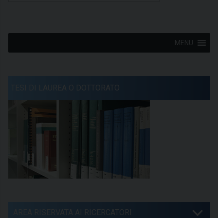
MENU
TESI DI LAUREA O DOTTORATO
AREA RISERVATA AI RICERCATORI