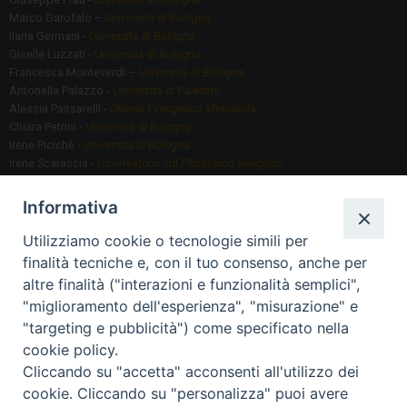
Marco Garofalo –
Università di Bologna
Ilaria Germani -
Università di Bologna
Giselle Luzzati -
Università di Bologna
Francesca Monteverdi –
Università di Bologna
Antonella Palazzo -
Università di Palermo
Alessia Passarelli -
Chiesa Evangelica Metodista
Chiara Petrini -
Università di Bologna
Irene Picichè -
Università di Bologna
Irene Scarascia -
Osservatorio sul Pluralismo Religioso
Gregorio Serafino -
Università di Bologna
Informativa
Utilizziamo cookie o tecnologie simili per
Segreteria scientifica
finalità tecniche e, con il tuo consenso, anche per
Annamaria Fantauzzi -
Università di Torino
altre finalità ("interazioni e funzionalità semplici",
"miglioramento dell'esperienza", "misurazione" e
"targeting e pubblicità") come specificato nella
Segreteria Organizzativa
cookie policy.
Paola Morselli -
Segreteria GRIS
Cliccando su "accetta" acconsenti all'utilizzo dei
Elisa Scarlatti ​​-
Biblioteca, Siti, Social media GRIS
cookie. Cliccando su "personalizza" puoi avere