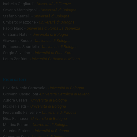
Isabella Gagliardi -
Università di Firenze
Saverio Marchignoli -
Università di Bologna
Stefano Martelli -
Università di Bologna
Umberto Mazzone -
Università di Bologna
Paolo Naso -
Università di Roma La Sapienza
Cristiana Natali -
Università di Bologna
Giovanna Russo -
Università di Bologna
Francesca Sbardella -
Università di Bologna
Sergio Severino -
Università di Enna Kore
Laura Zanfrini -
Università Cattolica di Milano
Ricercatori
Davide Nicola Carnevale -
Università di Bologna
Giovanni Castiglioni -
Università Cattolica di Milano
Aurora Cesari –
Università di Bologna
Nicole Faietti –
Università di Bologna
Piercamillo Falivene –
Università di Padova
Elisa Farinacci -
Università di Bologna
Martina Ferraro -
Università di Bologna
Caterina Fratesi -
Università di Bologna
Giuseppe Frau -
Università di Bologna