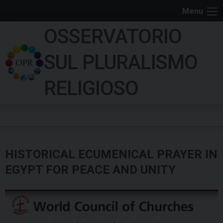
S
Menu
k
OSSERVATORIO
i
p
SUL PLURALISMO
t
o
RELIGIOSO
c
o
n
t
e
HISTORICAL ECUMENICAL PRAYER IN
n
t
EGYPT FOR PEACE AND UNITY