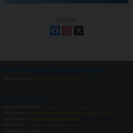
SEGUICI SU
F
In
X
a
st
ce
a
b
gr
o
a
Direttore Osservatorio - Responsabile del progetto
o
m
Giuseppe Ferrari -
Segretario Nazionale del GRIS
k
Comitato scientifico
Pino Lucà Trombetta -
Coordinatore Comitato Scientifico
Luigi Berzano -
Direttore Osservatorio pluralismo religioso di Torino
Sergio Botta -
Università di Roma La Sapienza
Tullio Di Fiore -
Presidente del GRIS di Palermo
Elisabetta Di Giovanni -
Università di Palermo