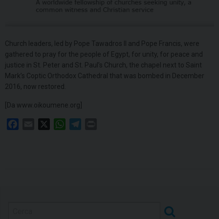
Church leaders, led by Pope Tawadros II and Pope Francis, were
gathered to pray for the people of Egypt, for unity, for peace and
justice in St. Peter and St. Paul’s Church, the chapel next to Saint
Mark’s Coptic Orthodox Cathedral that was bombed in December
2016, now restored.
[Da www.oikoumene.org]
F
E
X
W
T
P
a
m
h
e
r
c
a
a
l
i
e
i
t
e
n
b
l
s
g
t
o
A
r
o
p
a
k
p
m