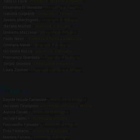
Tullio Di Fiore -
Presidente del GRIS di Palermo
Elisabetta Di Giovanni -
Università di Palermo
Isabella Gagliardi -
Università di Firenze
Saverio Marchignoli -
Università di Bologna
Stefano Martelli -
Università di Bologna
Umberto Mazzone -
Università di Bologna
Paolo Naso -
Università di Roma La Sapienza
Cristiana Natali -
Università di Bologna
Giovanna Russo -
Università di Bologna
Francesca Sbardella -
Università di Bologna
Sergio Severino -
Università di Enna Kore
Laura Zanfrini -
Università Cattolica di Milano
Ricercatori
Davide Nicola Carnevale -
Università di Bologna
Giovanni Castiglioni -
Università Cattolica di Milano
Aurora Cesari –
Università di Bologna
Nicole Faietti –
Università di Bologna
Piercamillo Falivene –
Università di Padova
Elisa Farinacci -
Università di Bologna
Martina Ferraro -
Università di Bologna