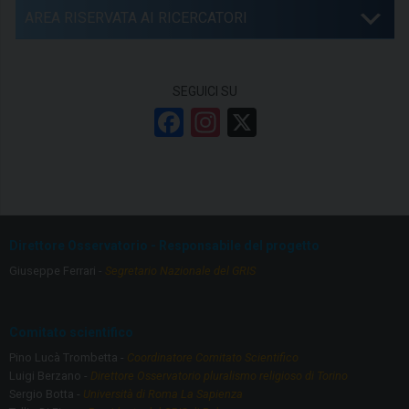
AREA RISERVATA AI RICERCATORI
SEGUICI SU
F
In
X
a
st
ce
a
b
gr
o
a
Direttore Osservatorio - Responsabile del progetto
o
m
Giuseppe Ferrari -
Segretario Nazionale del GRIS
k
Comitato scientifico
Pino Lucà Trombetta -
Coordinatore Comitato Scientifico
Luigi Berzano -
Direttore Osservatorio pluralismo religioso di Torino
Sergio Botta -
Università di Roma La Sapienza