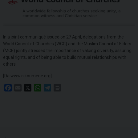
In a joint communiqué issued on 27 April, delegations from the
World Council of Churches (WCC) and the Muslim Council of Elders
(MCE) jointly stressed the importance of valuing diversity, assuring
equal rights, and of being able to build mutual relationships with
others.
[Da www.oikoumene.org]
F
E
X
W
T
P
a
m
h
e
r
c
a
a
l
i
e
i
t
e
n
b
l
s
g
t
o
A
r
o
p
a