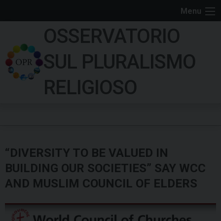
S
Menu
k
OSSERVATORIO
i
p
SUL PLURALISMO
t
o
RELIGIOSO
c
o
n
t
e
“DIVERSITY TO BE VALUED IN
n
t
BUILDING OUR SOCIETIES” SAY WCC
AND MUSLIM COUNCIL OF ELDERS