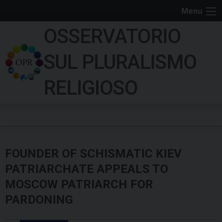
S
Menu
k
OSSERVATORIO
i
p
SUL PLURALISMO
t
o
RELIGIOSO
c
o
n
t
e
FOUNDER OF SCHISMATIC KIEV
n
t
PATRIARCHATE APPEALS TO
MOSCOW PATRIARCH FOR
PARDONING