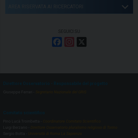
AREA RISERVATA AI RICERCATORI
SEGUICI SU
F
In
X
a
st
ce
a
b
gr
o
a
Direttore Osservatorio - Responsabile del progetto
o
m
Giuseppe Ferrari -
Segretario Nazionale del GRIS
k
Comitato scientifico
Pino Lucà Trombetta -
Coordinatore Comitato Scientifico
Luigi Berzano -
Direttore Osservatorio pluralismo religioso di Torino
Sergio Botta -
Università di Roma La Sapienza