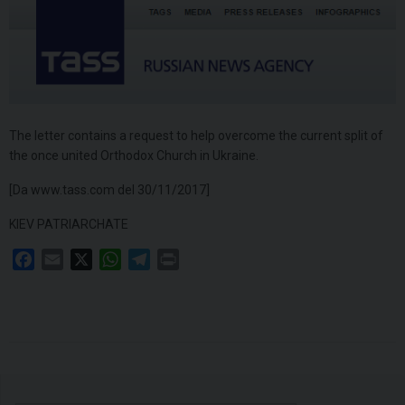
The letter contains a request to help overcome the current split of
the once united Orthodox Church in Ukraine.
[Da www.tass.com del 30/11/2017]
KIEV PATRIARCHATE
F
E
X
W
T
P
a
m
h
e
r
c
a
a
l
i
e
i
t
e
n
b
l
s
g
t
o
A
r
o
p
a