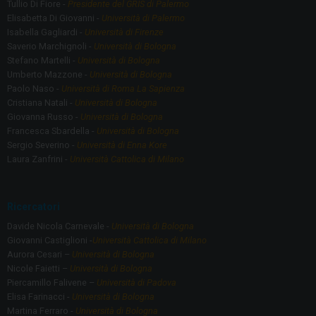
Tullio Di Fiore -
Presidente del GRIS di Palermo
Elisabetta Di Giovanni -
Università di Palermo
Isabella Gagliardi -
Università di Firenze
Saverio Marchignoli -
Università di Bologna
Stefano Martelli -
Università di Bologna
Umberto Mazzone -
Università di Bologna
Paolo Naso -
Università di Roma La Sapienza
Cristiana Natali -
Università di Bologna
Giovanna Russo -
Università di Bologna
Francesca Sbardella -
Università di Bologna
Sergio Severino -
Università di Enna Kore
Laura Zanfrini -
Università Cattolica di Milano
Ricercatori
Davide Nicola Carnevale -
Università di Bologna
Giovanni Castiglioni -
Università Cattolica di Milano
Aurora Cesari –
Università di Bologna
Nicole Faietti –
Università di Bologna
Piercamillo Falivene –
Università di Padova
Elisa Farinacci -
Università di Bologna
Martina Ferraro -
Università di Bologna