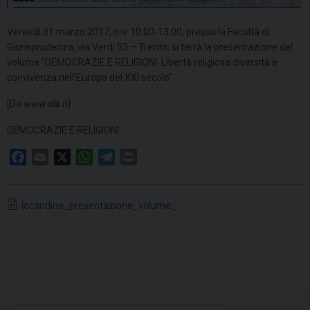
Venerdì 31 marzo 2017, ore 10.00-13.00, presso la Facoltà di
Giurisprudenza, via Verdi 53 – Trento, si terrà la presentazione del
volume “DEMOCRAZIE E RELIGIONI. Libertà religiosa diversità e
convivenza nell’Europa del XXI secolo”.
[Da www.olir.it]
DEMOCRAZIE E RELIGIONI
F
E
X
W
T
P
a
m
h
e
r
c
a
a
l
i
locandina_presentazione_volume_
e
i
t
e
n
b
l
s
g
t
o
A
r
o
p
a
k
p
m