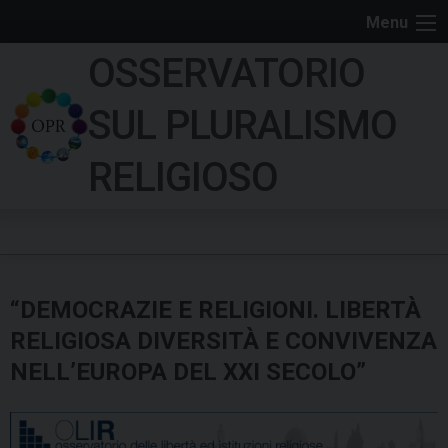
S
Menu
k
OSSERVATORIO
i
p
SUL PLURALISMO
t
o
RELIGIOSO
c
o
n
t
e
“DEMOCRAZIE E RELIGIONI. LIBERTÀ
n
t
RELIGIOSA DIVERSITÀ E CONVIVENZA
NELL’EUROPA DEL XXI SECOLO”