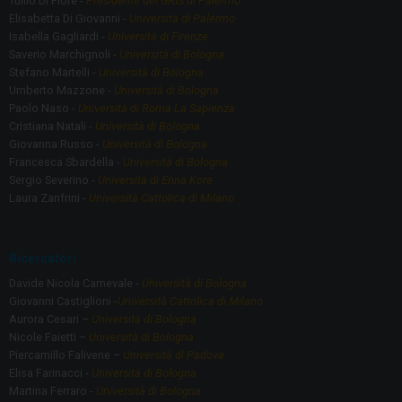
Tullio Di Fiore -
Presidente del GRIS di Palermo
Elisabetta Di Giovanni -
Università di Palermo
Isabella Gagliardi -
Università di Firenze
Saverio Marchignoli -
Università di Bologna
Stefano Martelli -
Università di Bologna
Umberto Mazzone -
Università di Bologna
Paolo Naso -
Università di Roma La Sapienza
Cristiana Natali -
Università di Bologna
Giovanna Russo -
Università di Bologna
Francesca Sbardella -
Università di Bologna
Sergio Severino -
Università di Enna Kore
Laura Zanfrini -
Università Cattolica di Milano
Ricercatori
Davide Nicola Carnevale -
Università di Bologna
Giovanni Castiglioni -
Università Cattolica di Milano
Aurora Cesari –
Università di Bologna
Nicole Faietti –
Università di Bologna
Piercamillo Falivene –
Università di Padova
Elisa Farinacci -
Università di Bologna
Martina Ferraro -
Università di Bologna