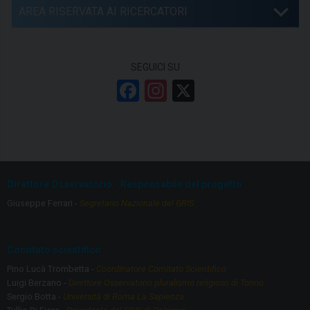
AREA RISERVATA AI RICERCATORI
SEGUICI SU
F
In
X
a
st
ce
a
b
gr
o
a
Direttore Osservatorio - Responsabile del progetto
o
m
Giuseppe Ferrari -
Segretario Nazionale del GRIS
k
Comitato scientifico
Pino Lucà Trombetta -
Coordinatore Comitato Scientifico
Luigi Berzano -
Direttore Osservatorio pluralismo religioso di Torino
Sergio Botta -
Università di Roma La Sapienza