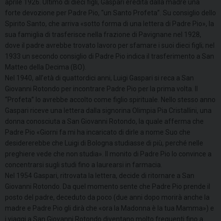
aprile 1926. Ultimo di dieci figli, Gaspari eredita dalla madre una
forte devozione per Padre Pio, “un Santo Profeta”. Su consiglio dello
Spirito Santo, che arriva «sotto forma di una lettera di Padre Pio», la
sua famiglia di trasferisce nella frazione di Pavignane nel 1928,
dove il padre avrebbe trovato lavoro per sfamare i suoi dieci figli; nel
1933 un secondo consiglio di Padre Pio indica il trasferimento a San
Matteo della Decima (BO).
Nel 1940, all’età di quattordici anni, Luigi Gaspari si reca a San
Giovanni Rotondo per incontrare Padre Pio per la prima volta. Il
“Profeta” lo avrebbe accolto come figlio spirituale. Nello stesso anno
Gaspari riceve una lettera dalla signorina Olimpia Pia Cristallini, una
donna conosciuta a San Giovanni Rotondo, la quale afferma che
Padre Pio «Giorni fa mi ha incaricato di dirle a nome Suo che
desidererebbe che Luigi di Bologna studiasse di più, perché nelle
preghiere vede che non studia». Il monito di Padre Pio lo convince a
concentrarsi sugli studi fino a laurearsi in farmacia.
Nel 1954 Gaspari, ritrovata la lettera, decide di ritornare a San
Giovanni Rotondo. Da quel momento sente che Padre Pio prende il
posto del padre, deceduto da poco (due anni dopo morirà anche la
madre e Padre Pio gli dirà che «ora la Madonna è la tua Mamma») e
i viaggi a San Giovanni Rotondo diventano molto frequenti fino a