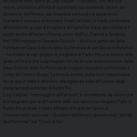
diffusione delle opere di Luigi Gaspari – ha svolto, fino alla sua
morte, un’intensa attività di apostolato, sia ricevendo i lettori del
Quaderno dell’Amore, sia recandosi nei luoghi di apparizioni
mariane e ovunque si riunivano fedeli cattolici, in modo particolare
all’interno dei gruppi di preghiera di Padre Pio. Il suo apostolato si è
svolto anche all’estero (Russia, paesi dell’Est, Francia e Spagna).
Nel 1994 monsignor Riccardo Ruotolo – direttore generale della
Fondazione Casa Sollievo della Sofferenza di san Giovanni Rotondo
– ha inviato ai capi gruppo di preghiera di Padre Pio una lettera nella
quale afferma che Luigi Gaspari non ha alcuna autorizzazione dalla
Casa Sollievo della Sofferenza di svolgere riunioni e conferenze a
nome del Centro Gruppi. La lettera, inoltre, invita tutti i responsabili
dei gruppi in Italia e all’estero alla vigilanza sulla diffusione degli
insegnamenti autentici di Padre Pio.
Luigi Gaspari, “messaggero dell’amore”, è considerato da coloro che
si impegnano per la diffusione delle sue opere il privilegiato Figlio di
Padre Pio al quale è stata affidata una grande Opera di
rinnovamento spirituale. I Quaderni dell’Amore gli sono stati “dettati
direttamente” dal “Cuore di Dio”.