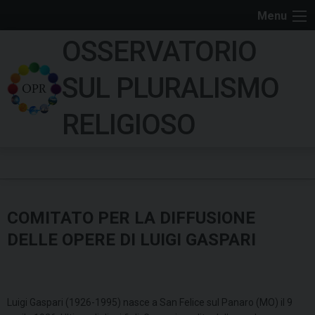
S
Menu
k
OSSERVATORIO
i
p
SUL PLURALISMO
t
o
RELIGIOSO
c
o
n
t
e
COMITATO PER LA DIFFUSIONE
n
t
DELLE OPERE DI LUIGI GASPARI
Luigi Gaspari (1926-1995) nasce a San Felice sul Panaro (MO) il 9