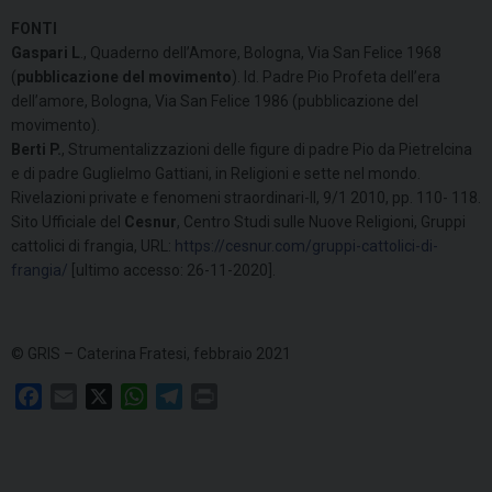
FONTI
Gaspari L
., Quaderno dell’Amore, Bologna, Via San Felice 1968
(
pubblicazione del movimento
). Id. Padre Pio Profeta dell’era
dell’amore, Bologna, Via San Felice 1986 (pubblicazione del
movimento).
Berti P.
, Strumentalizzazioni delle figure di padre Pio da Pietrelcina
e di padre Guglielmo Gattiani, in Religioni e sette nel mondo.
Rivelazioni private e fenomeni straordinari-II, 9/1 2010, pp. 110- 118.
Sito Ufficiale del
Cesnur
, Centro Studi sulle Nuove Religioni, Gruppi
cattolici di frangia, URL:
https://cesnur.com/gruppi-cattolici-di-
frangia/
[ultimo accesso: 26-11-2020].
© GRIS – Caterina Fratesi, febbraio 2021
F
E
X
W
T
P
a
m
h
e
r
c
a
a
l
i
e
i
t
e
n