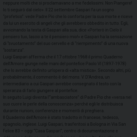
neppure molti che si proclamavano a me fedelissimi. Non Piangere!
Io ti seguirò dal cielo». Il 22 settembre Gaspari fa un sogno
“profetico”: vede Padre Pio che lo conforta per la sua morte e riceve
da lui un esercito di angeli che gli avrebbero obbedito in tutto. Egli,
avvicinando la testa di Gaspari alla sua, dice «Porterò in Cielo il
pensiero tuo, lascio a te il pensiero mio!» e Gaspari ha la sensazione
di “svuotamento” del suo cervello e di “riempimento” di una nuova
“sostanza”.
Luigi Gaspari afferma che il 17 ottobre 1968 il primo Quaderno
dell’Amore giunge nelle mani del pontefice Paolo VI (1897-1978)
che lo avrebbe definito un’opera di «alta mistica». Secondo altri, più
probabilmente, il commento è del mons. V. D’Andrea, un
intermediario a cui Gaspari avrebbe consegnato il testo con la
speranza di farlo giungere al pontefice.
In seguito Luigi diventa l’“ambasciatore” di Padre Pio che «versa nel
suo cuore le perle della conoscenza» perché egli le distribuisca
durante riunioni, conferenze e momenti di preghiera.
Il Quaderno dell’Amore è stato tradotto in francese, tedesco,
spagnolo, inglese. Luigi Gaspari, trasferitosi a Bologna in Via San
Felice 83 – oggi “Casa Gaspari”, centro di documentazione e