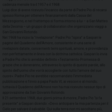
cadenza mensile tra il 1957 e il 1968.
Luigi dice di avere ricevuto l’incarico da parte di Padre Pio di recarsi
spesso Roma per ottenere finanziamenti dalla Cassa del
Mezzogiorno, e nel frattempo si forma intorno a lui – a San Matteo
della Decima – un gruppo di collaboratori che organizzano viaggi a
San Giovanni Rotondo.
Nel 1968 ha inizio la “rivelazione”: Padre Pio “ispira” a Gaspari le
pagine del Quaderno dell’Amore, consistente in una serie di
rivelazioni datate, concernenti temi spirituali, amore, e provvidenza
non perfettamente in linea con la dottrina cattolica. Gaspari lo invia
a Padre Pio che lo avrebbe definito «Testamento-Promessa di
grazie che si doneranno, attraverso lo spirito di queste parole, allo
spirito dell’uomo che vorrà accoglierle con tutto l’amore del suo
cuore». Padre Pio ne avrebbe raccomandato l’immediata
pubblicazione e l’invio a papa Paolo VI, ai vescovi e al mondo;
tuttavia il Quaderno dell’Amore non ha mai ricevuto nessun tipo di
approvazione da San Giovanni Rotondo.
Il 21 settembre 1968, due giorni prima di morire, Padre Pio “si fa
presente” a Gaspari dicendo: «Devo anticipare la mia partenza per il
Cielo per salvare il salvabile. Qui sulla terra non mi ascoltano più,