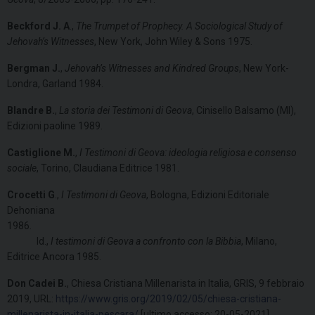
Beckford J. A
.,
The Trumpet of Prophecy. A Sociological Study of
Jehovah’s Witnesses
, New York, John Wiley & Sons 1975.
Bergman J.
,
Jehovah’s Witnesses and Kindred Groups
, New York-
Londra, Garland 1984.
Blandre B.
,
La storia dei Testimoni di Geova
, Cinisello Balsamo (MI),
Edizioni paoline 1989.
Castiglione M.
,
I Testimoni di Geova: ideologia religiosa e consenso
sociale
, Torino, Claudiana Editrice 1981.
Crocetti G
.,
I Testimoni di Geova
, Bologna, Edizioni Editoriale
Dehoniana
1986.
Id.,
I testimoni di Geova a confronto con la Bibbia
, Milano,
Editrice Ancora 1985.
Don Cadei B.
, Chiesa Cristiana Millenarista in Italia, GRIS, 9 febbraio
2019, URL:
https://www.gris.org/2019/02/05/chiesa-cristiana-
millenarista-in-italia-pescara/
[ultimo accesso: 20-05-2021].