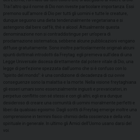
Tra l’altro qui il nome di Dio non riveste particolare importanza. Essi
premono sull’amore di Dio per tutti gli uomini e tutte le creature,
dunque seguono una dieta tendenzialmente vegetariana e si
astengono dal bere caffè, thè e alcool. Attualmente questa
denominazione non si contraddistingue per un’opera di
proclamazione sistematica, sebbene alcune pubblicazioni vengano
diffuse gratuitamente. Sono inoltre particolarmente originali alcuni
spunti dottrinali introdotti da Freytag: egli premeva sull’idea di una
Legge Universale discesa direttamente dal potere vitale di Dio, una
legge di perfezione spezzata dall’uomo che si è confuso con lo
“spirito del mondo”: è una condizione di decadenza di cui ovvie
conseguenze sono la malattia e la morte. Nella visione freytaghiana
gli esseri umani sono essenzialmente ingiusti e prevaricatori, in
perpetuo conflitto con sé stessi e con gli altri; egli era dunque
desideroso di creare una comunità di uomini moralmente perfetti e
liberi da qualsiasi egoismo. Dagli scritti di Freytag emerge inoltre una
comprensione in termini fisico-chimici della coscienza e della vita
spirituale in generale. In ultimo gli Amici dell’Uomo usano darsi del
voi.