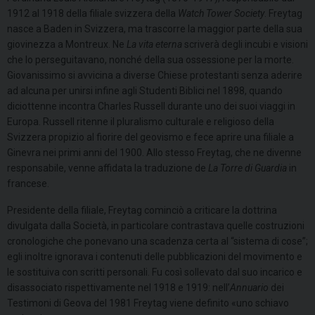
1912 al 1918 della filiale svizzera della
Watch Tower Society
. Freytag
nasce a Baden in Svizzera, ma trascorre la maggior parte della sua
giovinezza a Montreux. Ne
La vita eterna
scriverà degli incubi e visioni
che lo perseguitavano, nonché della sua ossessione per la morte.
Giovanissimo si avvicina a diverse Chiese protestanti senza aderire
ad alcuna per unirsi infine agli Studenti Biblici nel 1898, quando
diciottenne incontra Charles Russell durante uno dei suoi viaggi in
Europa. Russell ritenne il pluralismo culturale e religioso della
Svizzera propizio al fiorire del geovismo e fece aprire una filiale a
Ginevra nei primi anni del 1900. Allo stesso Freytag, che ne divenne
responsabile, venne affidata la traduzione de
La
Torre di Guardia
in
francese.
Presidente della filiale, Freytag cominciò a criticare la dottrina
divulgata dalla Società, in particolare contrastava quelle costruzioni
cronologiche che ponevano una scadenza certa al “sistema di cose”;
egli inoltre ignorava i contenuti delle pubblicazioni del movimento e
le sostituiva con scritti personali. Fu così sollevato dal suo incarico e
disassociato rispettivamente nel 1918 e 1919: nell’
Annuario
dei
Testimoni di Geova del 1981 Freytag viene definito «uno schiavo