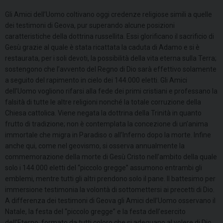
Gli Amici dell’Uomo coltivano oggi credenze religiose simili a quelle
dei testimoni di Geova, pur superando alcune posizioni
caratteristiche della dottrina russellita. Essi glorificano il sacrificio di
Gesù grazie al quale è stata ricattata la caduta di Adamo e si è
restaurata, per i soli devoti, la possibilità della vita eterna sulla Terra;
sostengono che l’avvento del Regno di Dio sarà effettivo solamente
a seguito del rapimento in cielo dei 144.000 eletti. Gli Amici
dell’Uomo vogliono rifarsi alla fede dei primi cristiani e professano la
falsità di tutte le altre religioni nonché la totale corruzione della
Chiesa cattolica. Viene negata la dottrina della Trinità in quanto
frutto di tradizione; non è contemplata la concezione di un’anima
immortale che migra in Paradiso o all’Inferno dopo la morte. Infine
anche qui, come nel geovismo, si osserva annualmente la
commemorazione della morte di Gesù Cristo nell’ambito della quale
solo i 144.000 eletti del “piccolo gregge” assumono entrambi gli
emblemi, mentre tutti gli altri prendono solo il pane. Il battesimo per
immersione testimonia la volontà di sottomettersi ai precetti di Dio.
A differenza dei testimoni di Geova gli Amici dell’Uomo osservano il
Natale, la festa del “piccolo gregge” e la festa dell’esercito
dell’Eterno, formato da tutti coloro che si adeguano al volere di Dio.