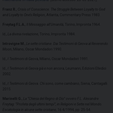
Franz R.
,
Crisis of Conscience. The Struggle Between Loyalty to God
and Loyalty to One’s Religion
, Atlanta, Commentary Press 1983.
Freytag F.L.A.
,
Il Messaggio all’Umanità
, Torino, Impronta 1964.
Id.,
La divina rivelazione
, Torino, Impronta 1984.
Introvigne M.
,
Le sette cristiane. Dai Testimoni di Geova al Reverendo
Moon
, Milano, Oscar Mondadori 1990.
Id.,
I Testimoni di Geova
, Milano, Oscar Mondadori 1991.
Id.,
I Testimoni di Geova già e non ancora
, Leumann, Edizioni Elledici
2002.
Id.,
I Testimoni di Geova. Chi sono, come cambiano
, Siena, Cantagalli
2015.
Marinelli G.
,
La “Chiesa del Regno di Dio” ovvero F.L. Alexandre
Freytag: “Profeta degli ultimi tempi”
, in
Religioni e Sette nel Mondo.
Escatologia in alcune sette cristiane
, 16 4/1994, pp. 25-54.