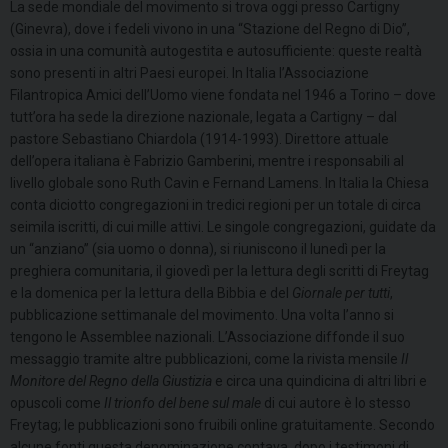
La sede mondiale del movimento si trova oggi presso Cartigny
(Ginevra), dove i fedeli vivono in una “Stazione del Regno di Dio”,
ossia in una comunità autogestita e autosufficiente: queste realtà
sono presenti in altri Paesi europei. In Italia l’Associazione
Filantropica Amici dell’Uomo viene fondata nel 1946 a Torino – dove
tutt’ora ha sede la direzione nazionale, legata a Cartigny – dal
pastore Sebastiano Chiardola (1914-1993). Direttore attuale
dell’opera italiana è Fabrizio Gamberini, mentre i responsabili al
livello globale sono Ruth Cavin e Fernand Lamens. In Italia la Chiesa
conta diciotto congregazioni in tredici regioni per un totale di circa
seimila iscritti, di cui mille attivi. Le singole congregazioni, guidate da
un “anziano” (sia uomo o donna), si riuniscono il lunedì per la
preghiera comunitaria, il giovedì per la lettura degli scritti di Freytag
e la domenica per la lettura della Bibbia e del
Giornale per tutti
,
pubblicazione settimanale del movimento. Una volta l’anno si
tengono le Assemblee nazionali. L’Associazione diffonde il suo
messaggio tramite altre pubblicazioni, come la rivista mensile
Il
Monitore del Regno della Giustizia
e circa una quindicina di altri libri e
opuscoli come
Il trionfo del bene sul male
di cui autore è lo stesso
Freytag; le pubblicazioni sono fruibili online gratuitamente. Secondo
alcune fonti questa denominazione contava, dopo i testimoni di