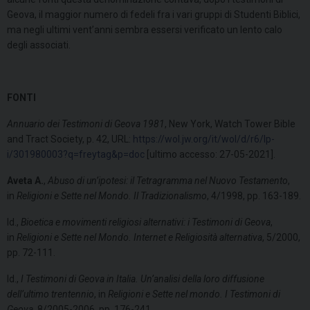
Geova, il maggior numero di fedeli fra i vari gruppi di Studenti Biblici,
ma negli ultimi vent’anni sembra essersi verificato un lento calo
degli associati.
FONTI
Annuario dei Testimoni di Geova 1981
, New York, Watch Tower Bible
and Tract Society, p. 42, URL:
https://wol.jw.org/it/wol/d/r6/lp-
i/301980003?q=freytag&p=doc
[ultimo accesso: 27-05-2021].
Aveta A.
,
Abuso di un’ipotesi: il Tetragramma nel Nuovo Testamento
,
in
Religioni e Sette nel Mondo. Il Tradizionalismo
, 4/1998, pp. 163-189.
Id.,
Bioetica e movimenti religiosi alternativi: i Testimoni di Geova
,
in
Religioni e Sette nel Mondo. Internet e Religiosità alternativa
, 5/2000,
pp. 72-111.
Id.,
I Testimoni di Geova in Italia. Un’analisi della loro diffusione
dell’ultimo trentennio
, in
Religioni e Sette nel mondo. I Testimoni di
Geova
, 8/2005-2006, pp. 176-241.