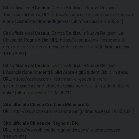
Sito ufficiale del
Cesnur
, Centro Studi sulle Nuove Religioni, I
Testimoni di Geova, URL:
https://cesnur.com/i-testimoni-di-geova-e-
i-loro-scismi/i-testimoni-di-geova/
[ultimo accesso: 15-05-21].
Sito ufficiale del
Cesnur
, Centro Studi sulle Nuove Religioni, La
Chiesa del Regno di Dio, URL:
https://cesnur.com/i-testimoni-di-
geova-e-i-loro-scismi/la-chiesa-del-regno-di-dio/
[ultimo accesso:
19.05.2021].
Sito ufficiale del
Cesnur
, Centro Studi sulle Nuove Religioni,
L’Associazione Studenti Biblici Arora e gli Studenti Biblici in Italia,
URL:
https://cesnur.com/i-testimoni-di-geova-e-i-loro-
scismi/lassociazione-studenti-biblici-aurora-e-gli-studenti-biblici-
italia/
[ultimo accesso: 19.05.2021].
Sito ufficiale Chiesa Cristiana Millenarista
,
URL:
http://www.chiesamillenarista.net
[ultimo accesso 19.05.2021].
Sito ufficiale Chiesa del Regno di Dio
,
URL:
https://www.chiesadelregnodidio.com/
[ultimo accesso
19.05.2021].