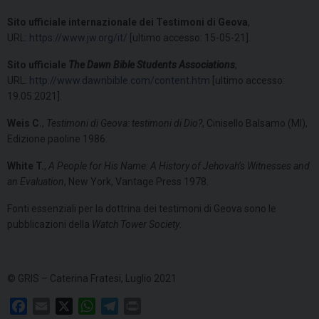
Sito ufficiale internazionale dei Testimoni di Geova
,
URL:
https://www.jw.org/it/
[ultimo accesso: 15-05-21].
Sito ufficiale
The Dawn Bible Students Associations
,
URL:
http://www.dawnbible.com/content.htm
[ultimo accesso:
19.05.2021].
Weis C.
,
Testimoni di Geova: testimoni di Dio?
, Cinisello Balsamo (MI),
Edizione paoline 1986.
White T.
,
A People for His Name: A History of Jehovah’s Witnesses and
an Evaluation
, New York, Vantage Press 1978.
Fonti essenziali per la dottrina dei testimoni di Geova sono le
pubblicazioni della
Watch Tower Society
.
© GRIS – Caterina Fratesi, Luglio 2021
F
E
X
W
T
P