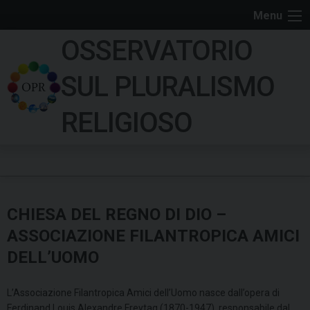
S
Menu
k
OSSERVATORIO
i
p
SUL PLURALISMO
t
o
RELIGIOSO
c
o
n
t
e
CHIESA DEL REGNO DI DIO –
n
t
ASSOCIAZIONE FILANTROPICA AMICI
DELL’UOMO
L’Associazione Filantropica Amici dell’Uomo nasce dall’opera di
Ferdinand Louis Alexandre Freytag (1870-1947), responsabile dal