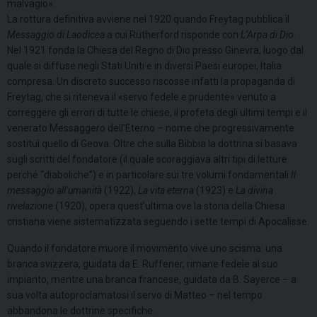
malvagio».
La rottura definitiva avviene nel 1920 quando Freytag pubblica il
Messaggio di Laodicea
a cui Rutherford risponde con
L’Arpa di Dio
.
Nel 1921 fonda la Chiesa del Regno di Dio presso Ginevra, luogo dal
quale si diffuse negli Stati Uniti e in diversi Paesi europei, Italia
compresa. Un discreto successo riscosse infatti la propaganda di
Freytag, che si riteneva il «servo fedele e prudente» venuto a
correggere gli errori di tutte le chiese, il profeta degli ultimi tempi e il
venerato Messaggero dell’Eterno – nome che progressivamente
sostituì quello di Geova. Oltre che sulla Bibbia la dottrina si basava
sugli scritti del fondatore (il quale scoraggiava altri tipi di letture
perché “diaboliche”) e in particolare sui tre volumi fondamentali
Il
messaggio all’umanità
(1922),
La vita eterna
(1923) e
La divina
rivelazione
(1920), opera quest’ultima ove la storia della Chiesa
cristiana viene sistematizzata seguendo i sette tempi di Apocalisse.
Quando il fondatore muore il movimento vive uno scisma: una
branca svizzera, guidata da E. Ruffener, rimane fedele al suo
impianto, mentre una branca francese, guidata da B. Sayerce – a
sua volta autoproclamatosi il servo di Matteo – nel tempo
abbandona le dottrine specifiche.