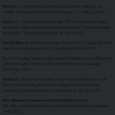
Minuti L.
,
La società della Torre di Guardia
, in
Sette e Religioni nel
mondo. Credenze e attese millenaristiche oggi
, 1/1 1991, pp.48-51
Penton J.
,
I Testimoni di Geova sin dal 1942: lo sviluppo della “legge
teocratica” e della “strategia della guerra teocratica”
, in
Religioni e Sette
nel mondo. I Testimoni di Geova
, op. cit., pp. 64-114.
Perotti Barra G.
,
La Chiesa del Regno di Dio di F.L.A. Freytag. Gli Amici
dell’Uomo
, Grottammare (AP), Gianni Maroni Editore 1995.
Id.,
F.L.A. Freytag, fondatore della Chiesa del Regno di Dio
, in
Religioni e
sette nel mondo. Fondatori di Movimenti Religiosi o Spiritualisti
,
3/1997, pp. 59-67.
Pollina S
.,
Charles Taze Russell e Joseph Franklin Rutherford: chi di
loro è il fondatore del geovismo?
, in
Religioni e Sette nel Mondo.
Fondatori di movimenti religiosi o spiritualisti
, op. cit., pp. 12-57.
Sito ufficiale Associazione Studenti Biblici Aurora
,
URL:
http://www.dawnbible.com/it/content-it.htm
[ultimo accesso:
19.05.2021].