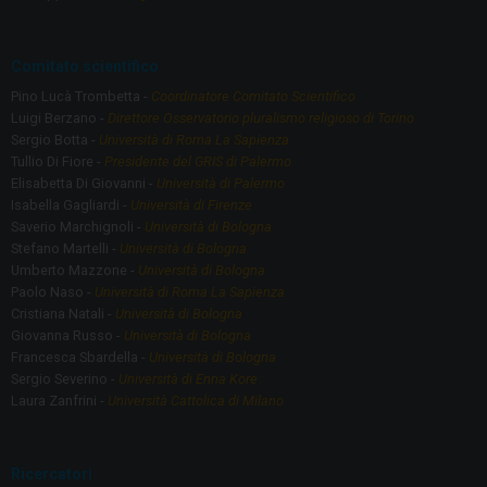
k
Comitato scientifico
Pino Lucà Trombetta -
Coordinatore Comitato Scientifico
Luigi Berzano -
Direttore Osservatorio pluralismo religioso di Torino
Sergio Botta -
Università di Roma La Sapienza
Tullio Di Fiore -
Presidente del GRIS di Palermo
Elisabetta Di Giovanni -
Università di Palermo
Isabella Gagliardi -
Università di Firenze
Saverio Marchignoli -
Università di Bologna
Stefano Martelli -
Università di Bologna
Umberto Mazzone -
Università di Bologna
Paolo Naso -
Università di Roma La Sapienza
Cristiana Natali -
Università di Bologna
Giovanna Russo -
Università di Bologna
Francesca Sbardella -
Università di Bologna
Sergio Severino -
Università di Enna Kore
Laura Zanfrini -
Università Cattolica di Milano
Ricercatori