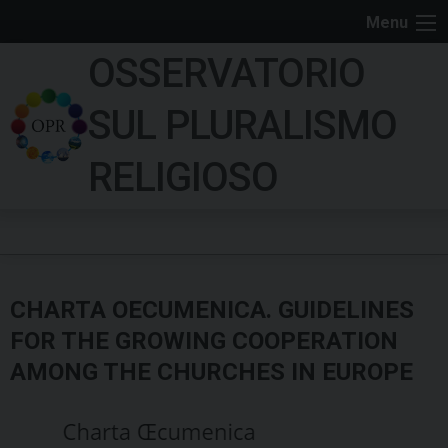
S
Menu
k
OSSERVATORIO
i
p
SUL PLURALISMO
t
o
RELIGIOSO
c
o
n
t
e
CHARTA OECUMENICA. GUIDELINES
n
t
FOR THE GROWING COOPERATION
AMONG THE CHURCHES IN EUROPE