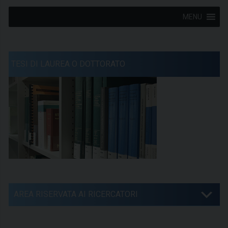
MENU
TESI DI LAUREA O DOTTORATO
AREA RISERVATA AI RICERCATORI