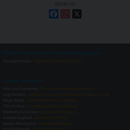
SEGUICI SU
F
In
X
a
st
ce
a
b
gr
o
a
Direttore Osservatorio - Responsabile del progetto
o
m
Giuseppe Ferrari -
Segretario Nazionale del GRIS
k
Comitato scientifico
Pino Lucà Trombetta -
Coordinatore Comitato Scientifico
Luigi Berzano -
Direttore Osservatorio pluralismo religioso di Torino
Sergio Botta -
Università di Roma La Sapienza
Tullio Di Fiore -
Presidente del GRIS di Palermo
Elisabetta Di Giovanni -
Università di Palermo
Isabella Gagliardi -
Università di Firenze
Saverio Marchignoli -
Università di Bologna
Stefano Martelli -
Università di Bologna