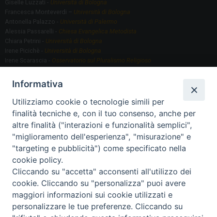
Giselle Luzzati -
Università di Bologna
Francesca Monteverdi –
Università di Bologna
Antonella Palazzo -
Università di Palermo
Alessia Passarelli -
Chiesa Evangelica Metodista
Chiara Petrini -
Università di Bologna
Irene Picichè -
Università di Bologna
Irene Scarascia -
Osservatorio sul Pluralismo Religioso
Gregorio Serafino -
Università di Bologna
Informativa
Utilizziamo cookie o tecnologie simili per
Segreteria scientifica
finalità tecniche e, con il tuo consenso, anche per
Annamaria Fantauzzi -
Università di Torino
altre finalità ("interazioni e funzionalità semplici",
"miglioramento dell'esperienza", "misurazione" e
"targeting e pubblicità") come specificato nella
Segreteria Organizzativa
cookie policy.
Paola Morselli -
Segreteria GRIS
Cliccando su "accetta" acconsenti all'utilizzo dei
Elisa Scarlatti ​​-
Biblioteca, Siti, Social media GRIS
cookie. Cliccando su "personalizza" puoi avere
maggiori informazioni sui cookie utilizzati e
personalizzare le tue preferenze. Cliccando su