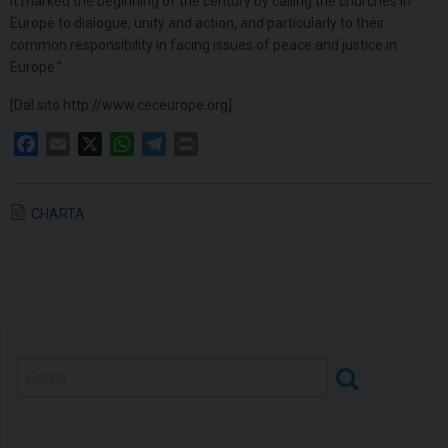
It marked the beginning of the century by calling the churches in
Europe to dialogue, unity and action, and particularly to their
common responsibility in facing issues of peace and justice in
Europe.”
[Dal sito http://www.ceceurope.org]
F
E
X
W
T
P
a
m
h
e
r
c
a
a
l
i
CHARTA
e
i
t
e
n
b
l
s
g
t
o
A
r
o
p
a
k
p
m