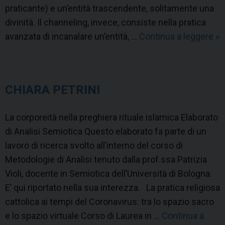
praticante) e un’entità trascendente, solitamente una
divinità. Il channeling, invece, consiste nella pratica
avanzata di incanalare un’entità, …
Continua a leggere
G
»
o
d
s
CHIARA PETRINI
p
o
La corporeità nella preghiera rituale islamica Elaborato
u
di Analisi Semiotica Questo elaborato fa parte di un
s
lavoro di ricerca svolto all’interno del corso di
i
Metodologie di Analisi tenuto dalla prof.ssa Patrizia
n
Violi, docente in Semiotica dell’Università di Bologna.
g
E’ qui riportato nella sua interezza. La pratica religiosa
e
cattolica ai tempi del Coronavirus: tra lo spazio sacro
C
e lo spazio virtuale Corso di Laurea in …
Continua a
h