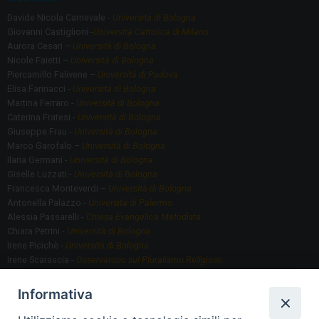
Davide Nicola Carnevale -
Università di Bologna
Giovanni Castiglioni -
Università Cattolica di Milano
Aurora Cesari –
Università di Bologna
Nicole Faietti –
Università di Bologna
Piercamillo Falivene –
Università di Padova
Elisa Farinacci -
Università di Bologna
Martina Ferraro -
Università di Bologna
Caterina Fratesi -
Università di Bologna
Giuseppe Frau -
Università di Bologna
Marco Garofalo –
Università di Bologna
Ilaria Germani -
Università di Bologna
Giselle Luzzati -
Università di Bologna
Francesca Monteverdi –
Università di Bologna
Antonella Palazzo -
Università di Palermo
Alessia Passarelli -
Chiesa Evangelica Metodista
Chiara Petrini -
Università di Bologna
Irene Picichè -
Università di Bologna
Irene Scarascia -
Osservatorio sul Pluralismo Religioso
Gregorio Serafino -
Università di Bologna
Informativa