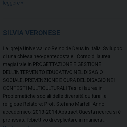
leggere
C
»
a
h
n
i
n
a
e
SILVIA VERONESE
r
l
a
i
La Igreja Universal do Reino de Deus in Italia. Sviluppo
P
n
di una chiesa neo-pentecostale Corso di laurea
e
g
magistrale in PROGETTAZIONE E GESTIONE
t
n
DELL’INTERVENTO EDUCATIVO NEL DISAGIO
r
e
SOCIALE. PREVENZIONE E CURA DEL DISAGIO NEI
i
l
CONTESTI MULTICULTURALI Tesi di laurea in
n
c
Problematiche sociali delle diversità culturali e
i
o
religiose Relatore: Prof. Stefano Martelli Anno
n
accademico: 2013-2014 Abstract Questa ricerca si è
t
prefissata l’obiettivo di esplicitare in maniera …
e