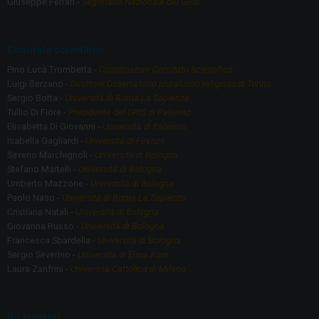
o
m
Giuseppe Ferrari -
Segretario Nazionale del GRIS
k
Comitato scientifico
Pino Lucà Trombetta -
Coordinatore Comitato Scientifico
Luigi Berzano -
Direttore Osservatorio pluralismo religioso di Torino
Sergio Botta -
Università di Roma La Sapienza
Tullio Di Fiore -
Presidente del GRIS di Palermo
Elisabetta Di Giovanni -
Università di Palermo
Isabella Gagliardi -
Università di Firenze
Saverio Marchignoli -
Università di Bologna
Stefano Martelli -
Università di Bologna
Umberto Mazzone -
Università di Bologna
Paolo Naso -
Università di Roma La Sapienza
Cristiana Natali -
Università di Bologna
Giovanna Russo -
Università di Bologna
Francesca Sbardella -
Università di Bologna
Sergio Severino -
Università di Enna Kore
Laura Zanfrini -
Università Cattolica di Milano
Ricercatori