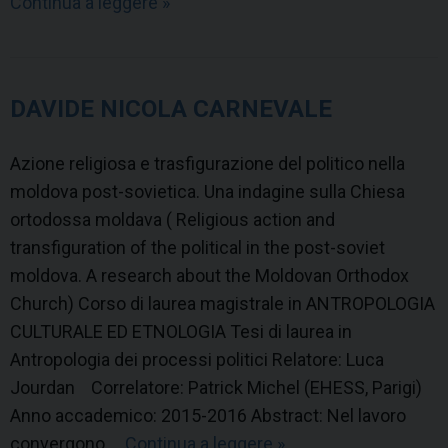
Continua a leggere
S
»
s
i
t
l
o
v
d
DAVIDE NICOLA CARNEVALE
i
i
a
c
Azione religiosa e trasfigurazione del politico nella
V
o
moldova post-sovietica. Una indagine sulla Chiesa
e
m
ortodossa moldava ( Religious action and
r
u
transfiguration of the political in the post-soviet
o
n
moldova. A research about the Moldovan Orthodox
n
i
Church) Corso di laurea magistrale in ANTROPOLOGIA
e
t
CULTURALE ED ETNOLOGIA Tesi di laurea in
s
à
Antropologia dei processi politici Relatore: Luca
e
n
Jourdan Correlatore: Patrick Michel (EHESS, Parigi)
e
Anno accademico: 2015-2016 Abstract: Nel lavoro
o
convergono …
Continua a leggere
D
»