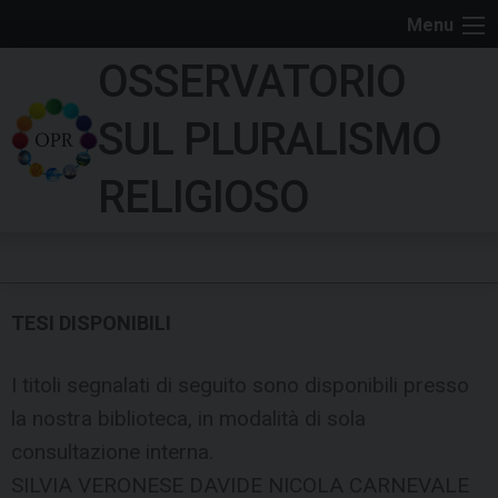
S
Menu
k
OSSERVATORIO
i
p
SUL PLURALISMO
t
o
RELIGIOSO
c
o
n
t
e
TESI DISPONIBILI
n
t
I titoli segnalati di seguito sono disponibili presso
la nostra biblioteca, in modalità di sola
consultazione interna.
SILVIA VERONESE DAVIDE NICOLA CARNEVALE