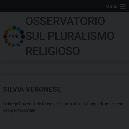
S
Menu
k
OSSERVATORIO
i
p
SUL PLURALISMO
t
o
RELIGIOSO
c
o
n
t
e
SILVIA VERONESE
n
t
La Igreja Universal do Reino de Deus in Italia. Sviluppo di una chiesa
neo-pentecostale