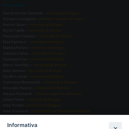
Ricercatori
Davide Nicola Carnevale -
Università di Bologna
Giovanni Castiglioni -
Università Cattolica di Milano
Aurora Cesari –
Università di Bologna
Nicole Faietti –
Università di Bologna
Piercamillo Falivene –
Università di Padova
Elisa Farinacci -
Università di Bologna
Martina Ferraro -
Università di Bologna
Caterina Fratesi -
Università di Bologna
Giuseppe Frau -
Università di Bologna
Marco Garofalo –
Università di Bologna
Ilaria Germani -
Università di Bologna
Giselle Luzzati -
Università di Bologna
Francesca Monteverdi –
Università di Bologna
Antonella Palazzo -
Università di Palermo
Alessia Passarelli -
Chiesa Evangelica Metodista
Chiara Petrini -
Università di Bologna
Irene Picichè -
Università di Bologna
Irene Scarascia -
Osservatorio sul Pluralismo Religioso
Gregorio Serafino -
Università di Bologna
Informativa