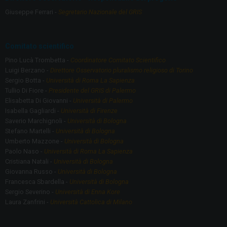
o
m
Giuseppe Ferrari -
Segretario Nazionale del GRIS
k
Comitato scientifico
Pino Lucà Trombetta -
Coordinatore Comitato Scientifico
Luigi Berzano -
Direttore Osservatorio pluralismo religioso di Torino
Sergio Botta -
Università di Roma La Sapienza
Tullio Di Fiore -
Presidente del GRIS di Palermo
Elisabetta Di Giovanni -
Università di Palermo
Isabella Gagliardi -
Università di Firenze
Saverio Marchignoli -
Università di Bologna
Stefano Martelli -
Università di Bologna
Umberto Mazzone -
Università di Bologna
Paolo Naso -
Università di Roma La Sapienza
Cristiana Natali -
Università di Bologna
Giovanna Russo -
Università di Bologna
Francesca Sbardella -
Università di Bologna
Sergio Severino -
Università di Enna Kore
Laura Zanfrini -
Università Cattolica di Milano