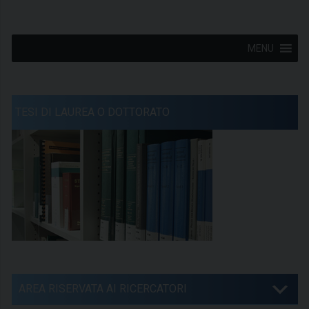
MENU
TESI DI LAUREA O DOTTORATO
AREA RISERVATA AI RICERCATORI