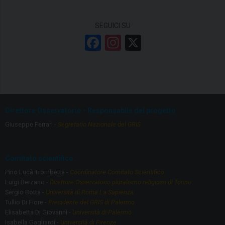
SEGUICI SU
F
In
X
a
st
ce
a
b
gr
o
a
Direttore Osservatorio - Responsabile del progetto
o
m
Giuseppe Ferrari -
Segretario Nazionale del GRIS
k
Comitato scientifico
Pino Lucà Trombetta -
Coordinatore Comitato Scientifico
Luigi Berzano -
Direttore Osservatorio pluralismo religioso di Torino
Sergio Botta -
Università di Roma La Sapienza
Tullio Di Fiore -
Presidente del GRIS di Palermo
Elisabetta Di Giovanni -
Università di Palermo
Isabella Gagliardi -
Università di Firenze