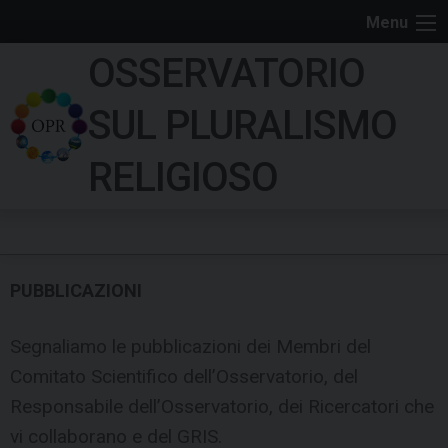
S
Menu
k
OSSERVATORIO
i
p
SUL PLURALISMO
t
o
RELIGIOSO
c
o
n
t
e
PUBBLICAZIONI
n
t
Segnaliamo le pubblicazioni dei Membri del
Comitato Scientifico dell’Osservatorio, del
Responsabile dell’Osservatorio, dei Ricercatori che
vi collaborano e del GRIS.