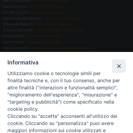
Marco Garofalo –
Università di Bologna
Ilaria Germani -
Università di Bologna
Giselle Luzzati -
Università di Bologna
Francesca Monteverdi –
Università di Bologna
Antonella Palazzo -
Università di Palermo
Alessia Passarelli -
Chiesa Evangelica Metodista
Chiara Petrini -
Università di Bologna
Irene Picichè -
Università di Bologna
Irene Scarascia -
Osservatorio sul Pluralismo Religioso
Gregorio Serafino -
Università di Bologna
Informativa
Utilizziamo cookie o tecnologie simili per
Segreteria scientifica
finalità tecniche e, con il tuo consenso, anche per
Annamaria Fantauzzi -
Università di Torino
altre finalità ("interazioni e funzionalità semplici",
"miglioramento dell'esperienza", "misurazione" e
"targeting e pubblicità") come specificato nella
Segreteria Organizzativa
cookie policy.
Paola Morselli -
Segreteria GRIS
Cliccando su "accetta" acconsenti all'utilizzo dei
Elisa Scarlatti ​​-
Biblioteca, Siti, Social media GRIS
cookie. Cliccando su "personalizza" puoi avere
maggiori informazioni sui cookie utilizzati e