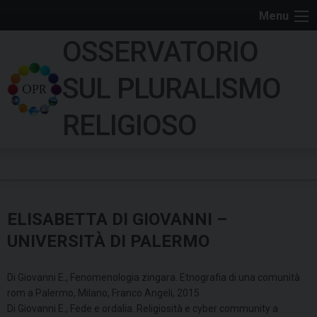
S
Menu
k
OSSERVATORIO
i
p
SUL PLURALISMO
t
o
RELIGIOSO
c
o
n
t
e
ELISABETTA DI GIOVANNI –
n
t
UNIVERSITÀ DI PALERMO
Di Giovanni E., Fenomenologia zingara. Etnografia di una comunità
rom a Palermo, Milano, Franco Angeli, 2015
Di Giovanni E., Fede e ordalia. Religiosità e cyber community a