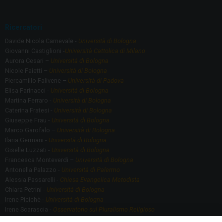
Ricercatori
Davide Nicola Carnevale -
Università di Bologna
Giovanni Castiglioni -
Università Cattolica di Milano
Aurora Cesari –
Università di Bologna
Nicole Faietti –
Università di Bologna
Piercamillo Falivene –
Università di Padova
Elisa Farinacci -
Università di Bologna
Martina Ferraro -
Università di Bologna
Caterina Fratesi -
Università di Bologna
Giuseppe Frau -
Università di Bologna
Marco Garofalo –
Università di Bologna
Ilaria Germani -
Università di Bologna
Giselle Luzzati -
Università di Bologna
Francesca Monteverdi –
Università di Bologna
Antonella Palazzo -
Università di Palermo
Alessia Passarelli -
Chiesa Evangelica Metodista
Chiara Petrini -
Università di Bologna
Irene Picichè -
Università di Bologna
Irene Scarascia -
Osservatorio sul Pluralismo Religioso
Gregorio Serafino -
Università di Bologna