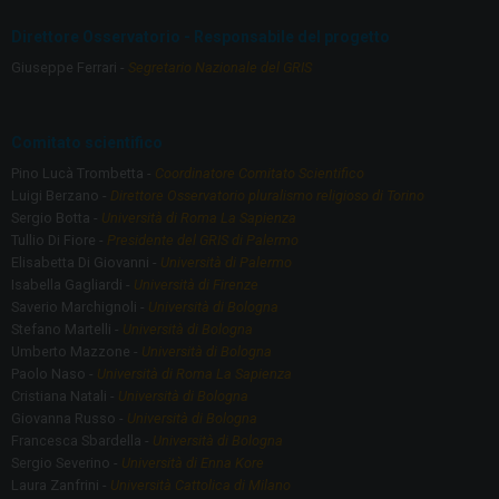
o
a
Direttore Osservatorio - Responsabile del progetto
o
m
Giuseppe Ferrari -
Segretario Nazionale del GRIS
k
Comitato scientifico
Pino Lucà Trombetta -
Coordinatore Comitato Scientifico
Luigi Berzano -
Direttore Osservatorio pluralismo religioso di Torino
Sergio Botta -
Università di Roma La Sapienza
Tullio Di Fiore -
Presidente del GRIS di Palermo
Elisabetta Di Giovanni -
Università di Palermo
Isabella Gagliardi -
Università di Firenze
Saverio Marchignoli -
Università di Bologna
Stefano Martelli -
Università di Bologna
Umberto Mazzone -
Università di Bologna
Paolo Naso -
Università di Roma La Sapienza
Cristiana Natali -
Università di Bologna
Giovanna Russo -
Università di Bologna
Francesca Sbardella -
Università di Bologna
Sergio Severino -
Università di Enna Kore
Laura Zanfrini -
Università Cattolica di Milano