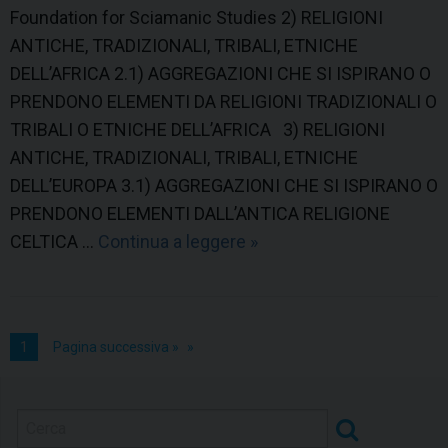
Foundation for Sciamanic Studies 2) RELIGIONI
ANTICHE, TRADIZIONALI, TRIBALI, ETNICHE
DELL’AFRICA 2.1) AGGREGAZIONI CHE SI ISPIRANO O
PRENDONO ELEMENTI DA RELIGIONI TRADIZIONALI O
TRIBALI O ETNICHE DELL’AFRICA 3) RELIGIONI
ANTICHE, TRADIZIONALI, TRIBALI, ETNICHE
DELL’EUROPA 3.1) AGGREGAZIONI CHE SI ISPIRANO O
PRENDONO ELEMENTI DALL’ANTICA RELIGIONE
CELTICA …
Continua a leggere
R
»
e
l
i
1
Pagina successiva »
g
i
o
n