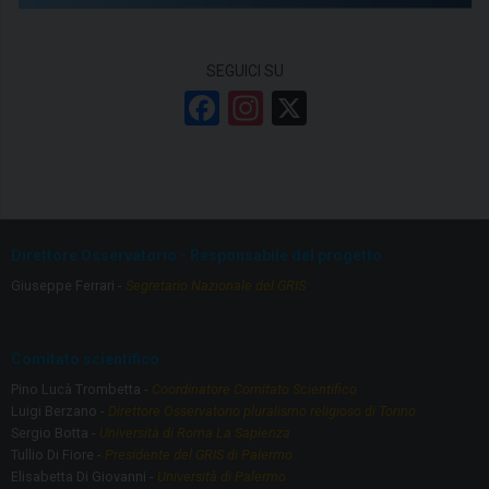
o
n
SEGUICI SU
a
F
In
X
l
a
st
i
ce
a
,
t
b
gr
r
o
a
Direttore Osservatorio - Responsabile del progetto
i
o
m
Giuseppe Ferrari -
Segretario Nazionale del GRIS
b
k
a
l
Comitato scientifico
i
Pino Lucà Trombetta -
Coordinatore Comitato Scientifico
Luigi Berzano -
Direttore Osservatorio pluralismo religioso di Torino
,
Sergio Botta -
Università di Roma La Sapienza
e
Tullio Di Fiore -
Presidente del GRIS di Palermo
t
Elisabetta Di Giovanni -
Università di Palermo