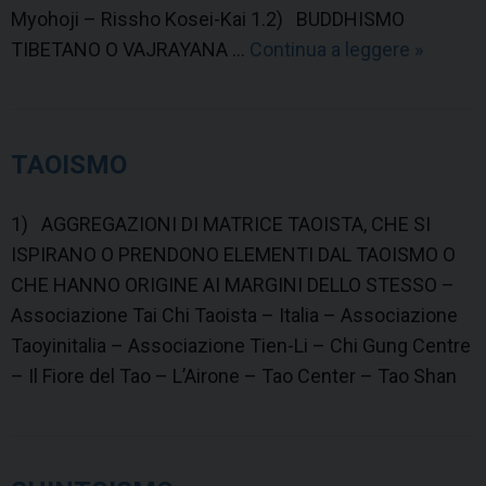
Myohoji – Rissho Kosei-Kai 1.2) BUDDHISMO
TIBETANO O VAJRAYANA …
Continua a leggere
B
»
U
D
D
TAOISMO
H
I
1) AGGREGAZIONI DI MATRICE TAOISTA, CHE SI
S
ISPIRANO O PRENDONO ELEMENTI DAL TAOISMO O
M
CHE HANNO ORIGINE AI MARGINI DELLO STESSO –
O
Associazione Tai Chi Taoista – Italia – Associazione
Taoyinitalia – Associazione Tien-Li – Chi Gung Centre
– Il Fiore del Tao – L’Airone – Tao Center – Tao Shan