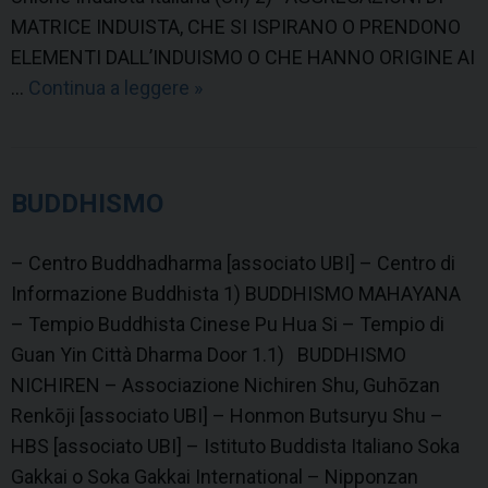
MATRICE INDUISTA, CHE SI ISPIRANO O PRENDONO
ELEMENTI DALL’INDUISMO O CHE HANNO ORIGINE AI
…
Continua a leggere
I
»
n
d
u
BUDDHISMO
i
s
– Centro Buddhadharma [associato UBI] – Centro di
m
Informazione Buddhista 1) BUDDHISMO MAHAYANA
o
– Tempio Buddhista Cinese Pu Hua Si – Tempio di
Guan Yin Città Dharma Door 1.1) BUDDHISMO
NICHIREN – Associazione Nichiren Shu, Guhōzan
Renkōji [associato UBI] – Honmon Butsuryu Shu –
HBS [associato UBI] – Istituto Buddista Italiano Soka
Gakkai o Soka Gakkai International – Nipponzan