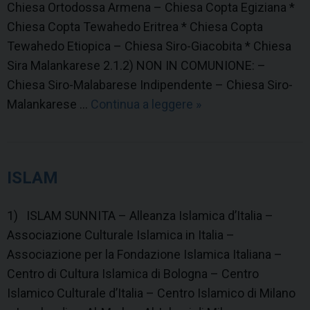
Chiesa Ortodossa Armena – Chiesa Copta Egiziana *
Chiesa Copta Tewahedo Eritrea * Chiesa Copta
Tewahedo Etiopica – Chiesa Siro-Giacobita * Chiesa
Sira Malankarese 2.1.2) NON IN COMUNIONE: –
Chiesa Siro-Malabarese Indipendente – Chiesa Siro-
Malankarese …
Continua a leggere
C
»
R
I
S
ISLAM
T
I
1) ISLAM SUNNITA – Alleanza Islamica d’Italia –
A
Associazione Culturale Islamica in Italia –
N
Associazione per la Fondazione Islamica Italiana –
E
Centro di Cultura Islamica di Bologna – Centro
S
Islamico Culturale d’Italia – Centro Islamico di Milano
I