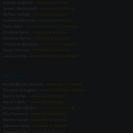
Isabella Gagliardi -
Università di Firenze
n
Saverio Marchignoli -
Università di Bologna
i
Stefano Martelli -
Università di Bologna
Umberto Mazzone -
Università di Bologna
c
Paolo Naso -
Università di Roma La Sapienza
h
Cristiana Natali -
Università di Bologna
e
Giovanna Russo -
Università di Bologna
Francesca Sbardella -
Università di Bologna
d
Sergio Severino -
Università di Enna Kore
e
Laura Zanfrini -
Università Cattolica di Milano
l
l
Ricercatori
’
Davide Nicola Carnevale -
Università di Bologna
A
Giovanni Castiglioni -
Università Cattolica di Milano
f
Aurora Cesari –
Università di Bologna
Nicole Faietti –
Università di Bologna
r
Piercamillo Falivene –
Università di Padova
i
Elisa Farinacci -
Università di Bologna
Martina Ferraro -
Università di Bologna
c
Caterina Fratesi -
Università di Bologna
a
Giuseppe Frau -
Università di Bologna