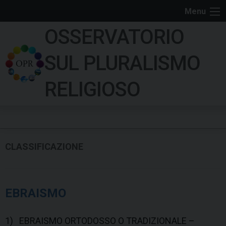
S
Menu
k
OSSERVATORIO
i
p
SUL PLURALISMO
t
o
RELIGIOSO
c
o
n
t
e
CLASSIFICAZIONE
n
t
EBRAISMO
1) EBRAISMO ORTODOSSO O TRADIZIONALE –