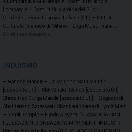
e Lombardia o Al-Markaz Al-Islami di Milano e
M
Lombardia – Comunità Islamica del Sud –
O
Confederazione Islamica Italiana (CII) – Istituto
Culturale Islamico di Milano – Lega Musulmana …
Continua a leggere
I
»
S
L
A
INDUISMO
M
– Ganesh Mandir – Jai Vaishno Mata Mandir
[associato UII] – Shiv Shakti Mandir [associato UII] –
Shree Nav Durga Mandir [associato UII] – Seguaci di
Shantanand Saraswati, Shankaracharya di Jyotir Math
– Tamil Temple – Hindu Alayam 1) ASSOCIAZIONI,
FEDERAZIONI, FONDAZIONI, MOVIMENTI INDUISTI –
Unione Induista Italiana (UII) 2) AGGREGAZIONI DI