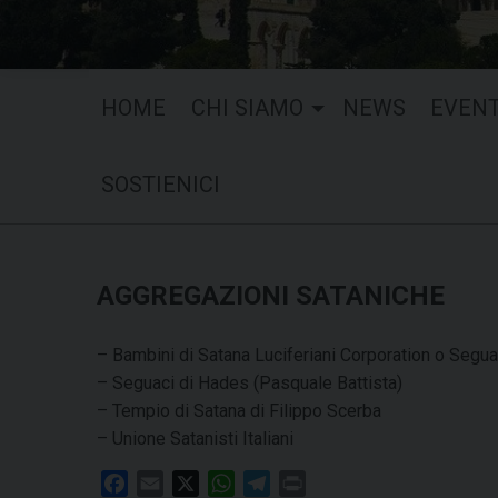
HOME
CHI SIAMO
NEWS
EVENT
SOSTIENICI
AGGREGAZIONI SATANICHE
– Bambini di Satana Luciferiani Corporation o Segua
– Seguaci di Hades (Pasquale Battista)
– Tempio di Satana di Filippo Scerba
– Unione Satanisti Italiani
F
E
X
W
T
P