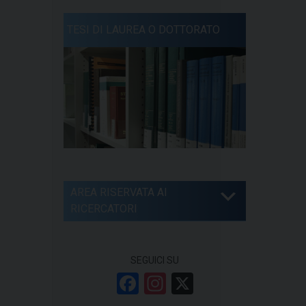
TESI DI LAUREA O DOTTORATO
AREA RISERVATA AI
RICERCATORI
SEGUICI SU
F
In
X
a
st